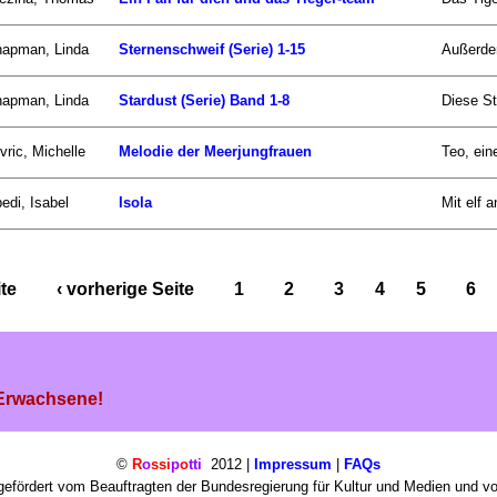
apman, Linda
Sternenschweif (Serie) 1-15
Außerdem
apman, Linda
Stardust (Serie) Band 1-8
Diese St
vric, Michelle
Melodie der Meerjungfrauen
Teo, ein
edi, Isabel
Isola
Mit elf 
ite
‹ vorherige Seite
1
2
3
4
5
6
 Erwachsene!
©
R
o
ssi
p
o
tti
2012 |
Impressum
|
FAQs
efördert vom Beauftragten der Bundesregierung für Kultur und Medien und v