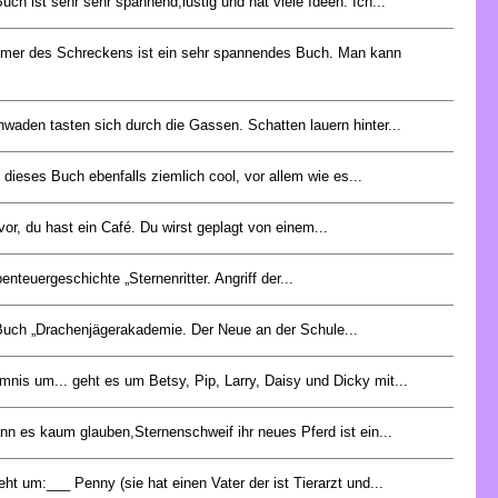
uch ist sehr sehr spannend,lustig und hat viele Ideen. Ich...
mer des Schreckens ist ein sehr spannendes Buch. Man kann
waden tasten sich durch die Gassen. Schatten lauern hinter...
e dieses Buch ebenfalls ziemlich cool, vor allem wie es...
r vor, du hast ein Café. Du wirst geplagt von einem...
enteuergeschichte „Sternenritter. Angriff der...
uch „Drachenjägerakademie. Der Neue an der Schule...
mnis um... geht es um Betsy, Pip, Larry, Daisy und Dicky mit...
nn es kaum glauben,Sternenschweif ihr neues Pferd ist ein...
ht um:___ Penny (sie hat einen Vater der ist Tierarzt und...