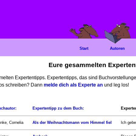
Start
Autoren
Eure gesammelten Experten
mmelten Expertentipps. Expertentipps, das sind Buchvorstellun
ipps schreiben? Dann
melde dich als Experte an
und leg los!
chautor:
Expertentipp zu dem Buch:
Experte
nke, Cornelia
Als der Weihnachtsmann vom Himmel fiel
Ich gebe