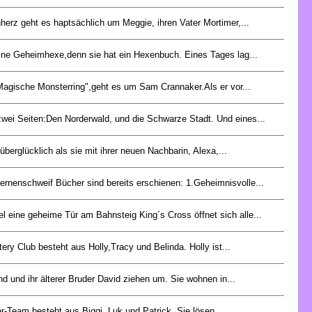
nherz geht es haptsächlich um Meggie, ihren Vater Mortimer,...
t eine Geheimhexe,denn sie hat ein Hexenbuch. Eines Tages lag...
Magische Monsterring",geht es um Sam Crannaker.Als er vor...
zwei Seiten:Den Norderwald, und die Schwarze Stadt. Und eines...
 überglücklich als sie mit ihrer neuen Nachbarin, Alexa,...
ernenschweif Bücher sind bereits erschienen: 1.Geheimnisvolle...
l eine geheime Tür am Bahnsteig King´s Cross öffnet sich alle...
ery Club besteht aus Holly,Tracy und Belinda. Holly ist...
nd und ihr älterer Bruder David ziehen um. Sie wohnen in...
r-Team besteht aus Biggi, Luk und Patrick. Sie lösen...