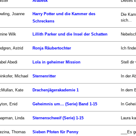
ister
Arabesk
Dieses B
wling, Joanne
Harry Potter und die Kammer des
Die Kam
sich...
Schreckens
nine Wilk
Lillith Parker und die Insel der Schatten
Nebelsch
ndgren, Astrid
Ronja Räubertochter
Ich find
abel Abedi
Lola in geheimer Mission
Stell di
inkofer, Michael
Sternenritter
In der Ab
Mullan, Kate
Drachenjägerakademie 1
In dem B
yton, Enid
Geheimnis um… (Serie) Band 1-15
In Gehei
apman, Linda
Sternenschweif (Serie) 1-15
Laura ka
ezina, Thomas
Sieben Pfoten für Penny
___Es ge