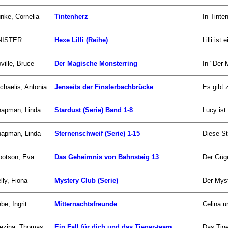
nke, Cornelia
Tintenherz
In Tinte
NISTER
Hexe Lilli (Reihe)
Lilli is
ville, Bruce
Der Magische Monsterring
In "Der 
chaelis, Antonia
Jenseits der Finsterbachbrücke
Es gibt 
apman, Linda
Stardust (Serie) Band 1-8
Lucy ist
apman, Linda
Sternenschweif (Serie) 1-15
Diese St
botson, Eva
Das Geheimnis von Bahnsteig 13
Der Güge
lly, Fiona
Mystery Club (Serie)
Der Myst
be, Ingrit
Mitternachtsfreunde
Celina u
ezina, Thomas
Ein Fall für dich und das Tieger-team
Das Tige