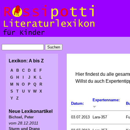
Lexikon: A bis Z
A
B
C
D
E
F
Hier findest du alle gesa
G
H
I
J
K
L
Willst du auch Expertent
M
N
O
P
Q
R
S
T
U
V
W
X
Y
Z
Expertenname:
Datum:
Bu
Neue Lexikonartikel
03.07.2013
Lara-357
Fu
Bichsel, Peter
vom 28.12.2011
Sturm und Drang