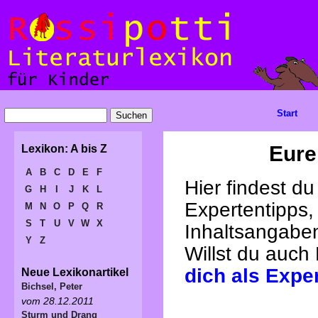
Start
Eure
Lexikon: A bis Z
A
B
C
D
E
F
Hier findest d
G
H
I
J
K
L
Expertentipps,
M
N
O
P
Q
R
S
T
U
V
W
X
Inhaltsangabe
Y
Z
Willst du auch
dich als Expe
Neue Lexikonartikel
Bichsel, Peter
vom 28.12.2011
Sturm und Drang