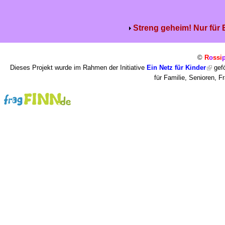
Streng geheim! Nur für
©
R
o
ssi
Dieses Projekt wurde im Rahmen der Initiative
Ein Netz für Kinder
gefö
für Familie, Senioren, 