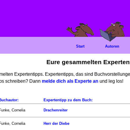
Start
Autoren
Eure gesammelten Experten
mmelten Expertentipps. Expertentipps, das sind Buchvorstellun
ipps schreiben? Dann
melde dich als Experte an
und leg los!
Buchautor:
Expertentipp zu dem Buch:
Funke, Cornelia
Drachenreiter
Funke, Cornelia
Herr der Diebe