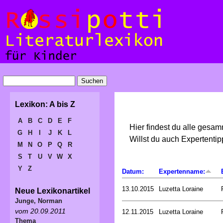
Lexikon: A bis Z
A
B
C
D
E
F
Hier findest du alle gesa
G
H
I
J
K
L
Willst du auch Expertent
M
N
O
P
Q
R
S
T
U
V
W
X
Y
Z
Datum:
Expertenname:
13.10.2015
Luzetta Loraine
Neue Lexikonartikel
Junge, Norman
vom 20.09.2011
12.11.2015
Luzetta Loraine
Thema