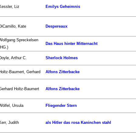
Kessler, Liz
Emilys Geheimnis
DiCamillo, Kate
Despereaux
Wolfgang Spreckelsen
Das Haus hinter Mitternacht
(HG.)
Doyle, Arthur C.
Sherlock Holmes
Holtz-Baumert, Gerhard
Alfons Zitterbacke
Gerhard Holtz-Baumert
Alfons Zitterbacke
Wölfel, Ursula
Fliegender Stern
Kerr, Judith
als Hitler das rosa Kaninchen stahl