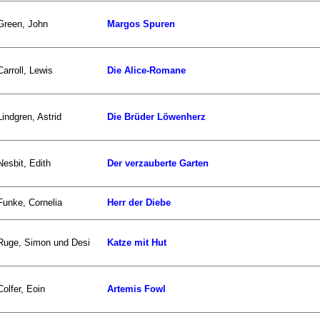
Green, John
Margos Spuren
Carroll, Lewis
Die Alice-Romane
Lindgren, Astrid
Die Brüder Löwenherz
Nesbit, Edith
Der verzauberte Garten
Funke, Cornelia
Herr der Diebe
Ruge, Simon und Desi
Katze mit Hut
Colfer, Eoin
Artemis Fowl