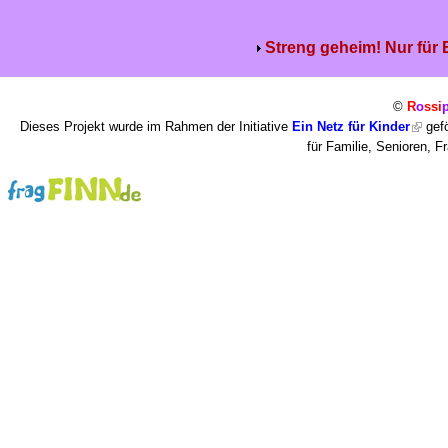
Streng geheim! Nur für
©
R
o
ssi
Dieses Projekt wurde im Rahmen der Initiative
Ein Netz für Kinder
gefö
für Familie, Senioren, 