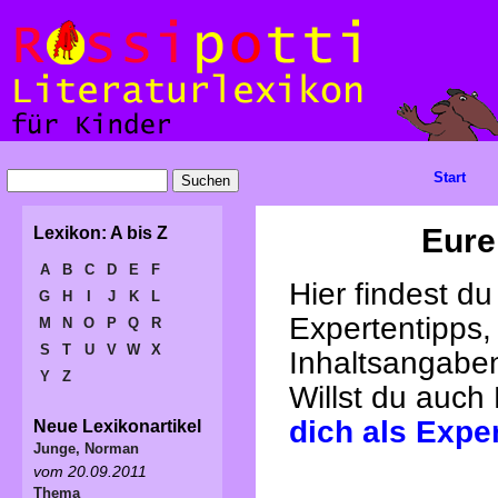
Start
Eure
Lexikon: A bis Z
A
B
C
D
E
F
Hier findest d
G
H
I
J
K
L
Expertentipps,
M
N
O
P
Q
R
S
T
U
V
W
X
Inhaltsangabe
Y
Z
Willst du auch
dich als Expe
Neue Lexikonartikel
Junge, Norman
vom 20.09.2011
Thema