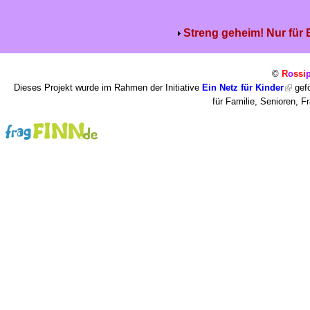
Streng geheim! Nur für
©
R
o
ssi
Dieses Projekt wurde im Rahmen der Initiative
Ein Netz für Kinder
gefö
für Familie, Senioren, 