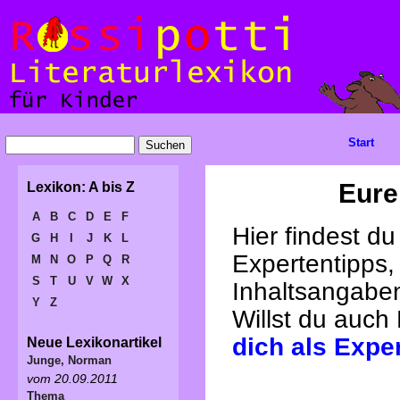
Start
Eure
Lexikon: A bis Z
A
B
C
D
E
F
Hier findest d
G
H
I
J
K
L
Expertentipps,
M
N
O
P
Q
R
S
T
U
V
W
X
Inhaltsangabe
Y
Z
Willst du auch
dich als Expe
Neue Lexikonartikel
Junge, Norman
vom 20.09.2011
Thema