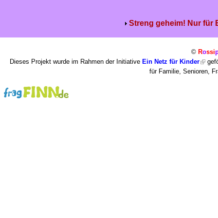
Streng geheim! Nur für
©
R
o
ssi
Dieses Projekt wurde im Rahmen der Initiative
Ein Netz für Kinder
gefö
für Familie, Senioren, 