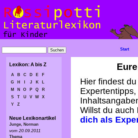
Start
Eure
Lexikon: A bis Z
A
B
C
D
E
F
Hier findest d
G
H
I
J
K
L
Expertentipps,
M
N
O
P
Q
R
S
T
U
V
W
X
Inhaltsangabe
Y
Z
Willst du auch
dich als Expe
Neue Lexikonartikel
Junge, Norman
vom 20.09.2011
Thema