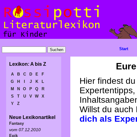
Start
Eure
Lexikon: A bis Z
A
B
C
D
E
F
Hier findest d
G
H
I
J
K
L
Expertentipps,
M
N
O
P
Q
R
S
T
U
V
W
X
Inhaltsangabe
Y
Z
Willst du auch
dich als Expe
Neue Lexikonartikel
Fantasy
vom 07.12.2010
Epik