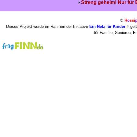
Streng geheim! Nur für
©
R
o
ssi
Dieses Projekt wurde im Rahmen der Initiative
Ein Netz für Kinder
gefö
für Familie, Senioren, 