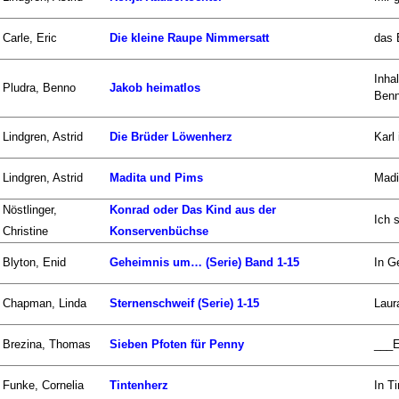
Carle, Eric
Die kleine Raupe Nimmersatt
das 
Inha
Pludra, Benno
Jakob heimatlos
Benn
Lindgren, Astrid
Die Brüder Löwenherz
Karl
Lindgren, Astrid
Madita und Pims
Madi
Nöstlinger,
Konrad oder Das Kind aus der
Ich 
Christine
Konservenbüchse
Blyton, Enid
Geheimnis um… (Serie) Band 1-15
In G
Chapman, Linda
Sternenschweif (Serie) 1-15
Laur
Brezina, Thomas
Sieben Pfoten für Penny
___E
Funke, Cornelia
Tintenherz
In T