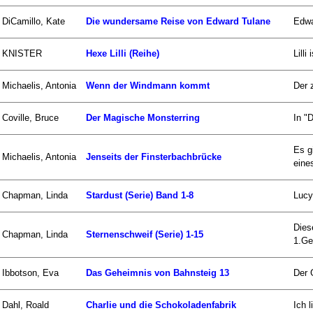
DiCamillo, Kate
Die wundersame Reise von Edward Tulane
Edwa
KNISTER
Hexe Lilli (Reihe)
Lill
Michaelis, Antonia
Wenn der Windmann kommt
Der 
Coville, Bruce
Der Magische Monsterring
In "
Es g
Michaelis, Antonia
Jenseits der Finsterbachbrücke
eines
Chapman, Linda
Stardust (Serie) Band 1-8
Lucy
Dies
Chapman, Linda
Sternenschweif (Serie) 1-15
1.Ge
Ibbotson, Eva
Das Geheimnis von Bahnsteig 13
Der 
Dahl, Roald
Charlie und die Schokoladenfabrik
Ich 