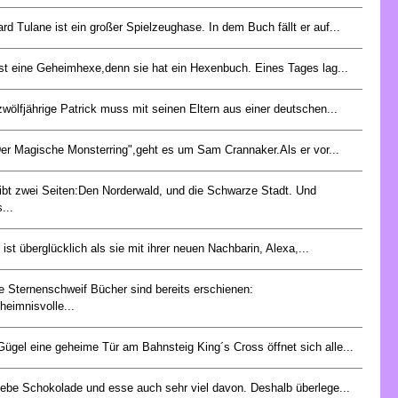
rd Tulane ist ein großer Spielzeughase. In dem Buch fällt er auf...
i ist eine Geheimhexe,denn sie hat ein Hexenbuch. Eines Tages lag...
zwölfjährige Patrick muss mit seinen Eltern aus einer deutschen...
Der Magische Monsterring",geht es um Sam Crannaker.Als er vor...
ibt zwei Seiten:Den Norderwald, und die Schwarze Stadt. Und
...
 ist überglücklich als sie mit ihrer neuen Nachbarin, Alexa,...
e Sternenschweif Bücher sind bereits erschienen:
heimnisvolle...
Gügel eine geheime Tür am Bahnsteig King´s Cross öffnet sich alle...
liebe Schokolade und esse auch sehr viel davon. Deshalb überlege...