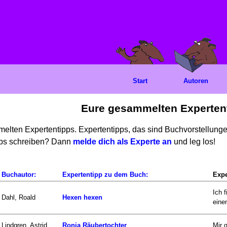
Start
Autoren
Eure gesammelten Experten
mmelten Expertentipps. Expertentipps, das sind Buchvorstellun
ipps schreiben? Dann
melde dich als Experte an
und leg los!
Buchautor:
Expertentipp zu dem Buch:
Expe
Ich 
Dahl, Roald
Hexen hexen
einen
Lindgren, Astrid
Ronja Räubertochter
Mir 