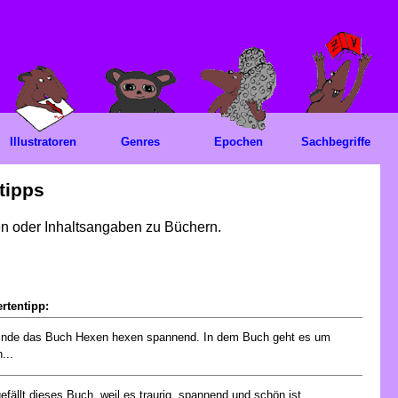
Illustratoren
Genres
Epochen
Sachbegriffe
tipps
gen oder Inhaltsangaben zu Büchern.
rtentipp:
finde das Buch Hexen hexen spannend. In dem Buch geht es um
...
gefällt dieses Buch, weil es traurig, spannend und schön ist....