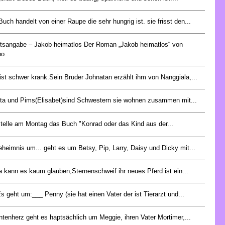
Buch handelt von einer Raupe die sehr hungrig ist. sie frisst den...
ltsangabe – Jakob heimatlos Der Roman „Jakob heimatlos“ von
o...
 ist schwer krank.Sein Bruder Johnatan erzählt ihm von Nanggiala,...
ta und Pims(Elisabet)sind Schwestern sie wohnen zusammen mit...
stelle am Montag das Buch "Konrad oder das Kind aus der...
eheimnis um... geht es um Betsy, Pip, Larry, Daisy und Dicky mit...
a kann es kaum glauben,Sternenschweif ihr neues Pferd ist ein...
s geht um:___ Penny (sie hat einen Vater der ist Tierarzt und...
intenherz geht es haptsächlich um Meggie, ihren Vater Mortimer,...