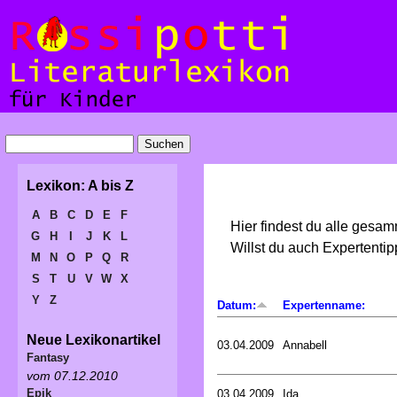
Lexikon: A bis Z
A
B
C
D
E
F
Hier findest du alle gesa
G
H
I
J
K
L
Willst du auch Expertent
M
N
O
P
Q
R
S
T
U
V
W
X
Y
Z
Datum:
Expertenname:
Neue Lexikonartikel
03.04.2009
Annabell
Fantasy
vom 07.12.2010
Epik
03.04.2009
Ida