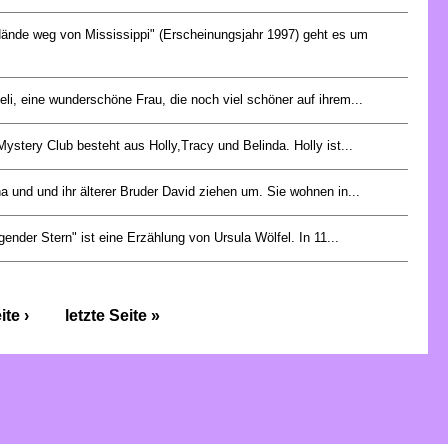
Hände weg von Mississippi" (Erscheinungsjahr 1997) geht es um
.
eli, eine wunderschöne Frau, die noch viel schöner auf ihrem...
Mystery Club besteht aus Holly,Tracy und Belinda. Holly ist...
na und und ihr älterer Bruder David ziehen um. Sie wohnen in...
egender Stern" ist eine Erzählung von Ursula Wölfel. In 11...
te ›
letzte Seite »