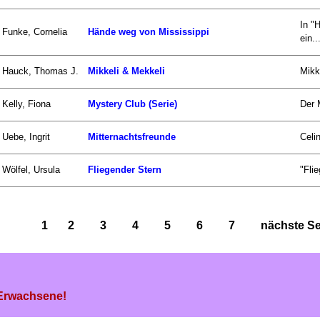
In "
Funke, Cornelia
Hände weg von Mississippi
ein..
Hauck, Thomas J.
Mikkeli & Mekkeli
Mikk
Kelly, Fiona
Mystery Club (Serie)
Der 
Uebe, Ingrit
Mitternachtsfreunde
Celi
Wölfel, Ursula
Fliegender Stern
"Fli
1
2
3
4
5
6
7
nächste Sei
 Erwachsene!