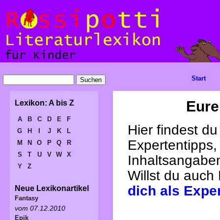
Start
Eure
Lexikon: A bis Z
A
B
C
D
E
F
Hier findest d
G
H
I
J
K
L
Expertentipps,
M
N
O
P
Q
R
S
T
U
V
W
X
Inhaltsangabe
Y
Z
Willst du auch
dich als Expe
Neue Lexikonartikel
Fantasy
vom 07.12.2010
Epik