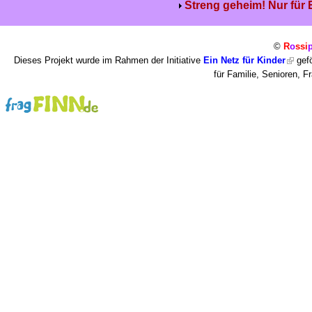
Streng geheim! Nur für
©
R
o
ssi
Dieses Projekt wurde im Rahmen der Initiative
Ein Netz für Kinder
gefö
für Familie, Senioren, 