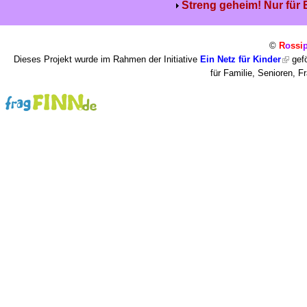
Streng geheim! Nur für
©
R
o
ssi
Dieses Projekt wurde im Rahmen der Initiative
Ein Netz für Kinder
gefö
für Familie, Senioren, 