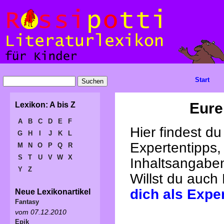
Start
Eure
Lexikon: A bis Z
A
B
C
D
E
F
Hier findest d
G
H
I
J
K
L
Expertentipps,
M
N
O
P
Q
R
S
T
U
V
W
X
Inhaltsangabe
Y
Z
Willst du auch
dich als Expe
Neue Lexikonartikel
Fantasy
vom 07.12.2010
Epik