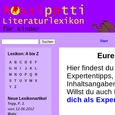
Start
Eure
Lexikon: A bis Z
A
B
C
D
E
F
Hier findest d
G
H
I
J
K
L
Expertentipps,
M
N
O
P
Q
R
S
T
U
V
W
X
Inhaltsangabe
Y
Z
Willst du auch
dich als Expe
Neue Lexikonartikel
Tripp, F. J.
vom 12.06.2012
Motiv