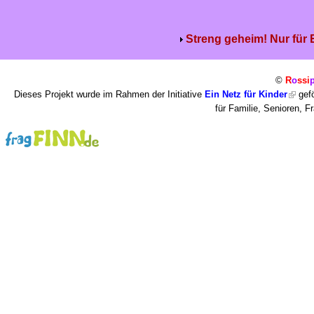
Streng geheim! Nur für
©
R
o
ssi
Dieses Projekt wurde im Rahmen der Initiative
Ein Netz für Kinder
gefö
für Familie, Senioren, 