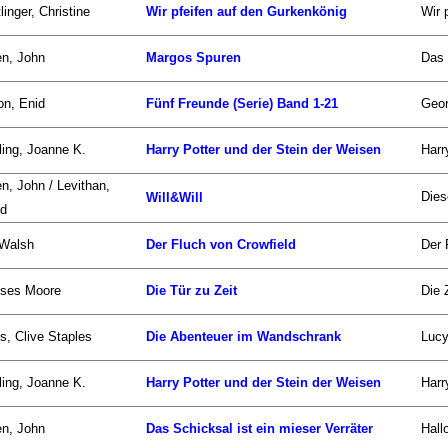
linger, Christine
Wir pfeifen auf den Gurkenkönig
Wir 
n, John
Margos Spuren
Das 
on, Enid
Fünf Freunde (Serie) Band 1-21
Geor
ing, Joanne K.
Harry Potter und der Stein der Weisen
Harr
n, John / Levithan,
Dies
Will&Will
id
 Walsh
Der Fluch von Crowfield
Der 
sses Moore
Die Tür zu Zeit
Die 
s, Clive Staples
Die Abenteuer im Wandschrank
Lucy
ing, Joanne K.
Harry Potter und der Stein der Weisen
Harr
n, John
Das Schicksal ist ein mieser Verräter
Hall