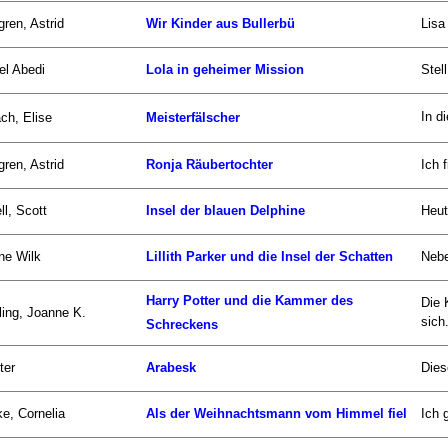
gren, Astrid
Wir Kinder aus Bullerbü
Lisa
el Abedi
Lola in geheimer Mission
Stel
In d
ch, Elise
Meisterfälscher
gren, Astrid
Ronja Räubertochter
Ich 
ll, Scott
Insel der blauen Delphine
Heut
ne Wilk
Lillith Parker und die Insel der Schatten
Nebe
Harry Potter und die Kammer des
Die 
ing, Joanne K.
sich.
Schreckens
ter
Arabesk
Dies
e, Cornelia
Als der Weihnachtsmann vom Himmel fiel
Ich 