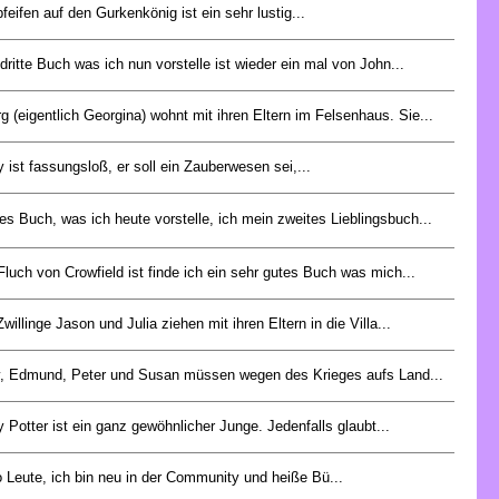
pfeifen auf den Gurkenkönig ist ein sehr lustig...
dritte Buch was ich nun vorstelle ist wieder ein mal von John...
g (eigentlich Georgina) wohnt mit ihren Eltern im Felsenhaus. Sie...
y ist fassungsloß, er soll ein Zauberwesen sei,...
es Buch, was ich heute vorstelle, ich mein zweites Lieblingsbuch...
Fluch von Crowfield ist finde ich ein sehr gutes Buch was mich...
Zwillinge Jason und Julia ziehen mit ihren Eltern in die Villa...
, Edmund, Peter und Susan müssen wegen des Krieges aufs Land...
y Potter ist ein ganz gewöhnlicher Junge. Jedenfalls glaubt...
o Leute, ich bin neu in der Community und heiße Bü...