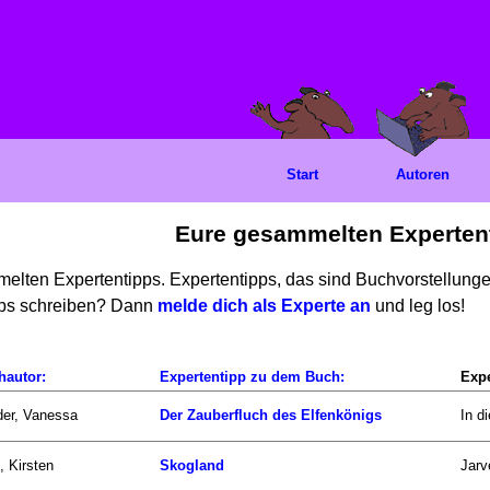
Start
Autoren
Eure gesammelten Experten
mmelten Expertentipps. Expertentipps, das sind Buchvorstellun
ipps schreiben? Dann
melde dich als Experte an
und leg los!
hautor:
Expertentipp zu dem Buch:
Expe
er, Vanessa
Der Zauberfluch des Elfenkönigs
In d
, Kirsten
Skogland
Jarv