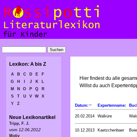
Lexikon: A bis Z
A
B
C
D
E
F
Hier findest du alle gesa
G
H
I
J
K
L
Willst du auch Expertent
M
N
O
P
Q
R
S
T
U
V
W
X
Y
Z
Datum:
Expertenname:
Buc
20.02.2014
Walküre
Wald
Neue Lexikonartikel
Tripp, F. J.
vom 12.06.2012
10.12.2013
Kaetzchenbaer
Boie
Motiv