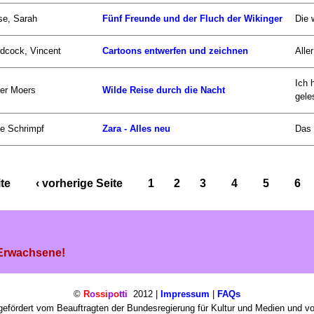
se, Sarah
Fünf Freunde und der Fluch der Wikinger
Die 
dcock, Vincent
Cartoons entwerfen und zeichnen
Alle
Ich 
er Moers
Wilde Reise durch die Nacht
gele
ke Schrimpf
Zara - Alles neu
Das 
ite
‹ vorherige Seite
1
2
3
4
5
6
 Erwachsene!
©
R
o
ssi
p
o
tti
2012 |
Impressum
|
FAQs
efördert vom Beauftragten der Bundesregierung für Kultur und Medien und v