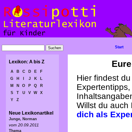
Start
Eure
Lexikon: A bis Z
A
B
C
D
E
F
Hier findest d
G
H
I
J
K
L
Expertentipps,
M
N
O
P
Q
R
S
T
U
V
W
X
Inhaltsangabe
Y
Z
Willst du auch
dich als Expe
Neue Lexikonartikel
Junge, Norman
vom 20.09.2011
Thema