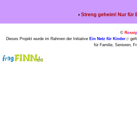
Streng geheim! Nur für
©
R
o
ssi
Dieses Projekt wurde im Rahmen der Initiative
Ein Netz für Kinder
gefö
für Familie, Senioren, 