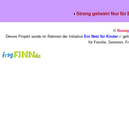
Streng geheim! Nur für
©
R
o
ssi
Dieses Projekt wurde im Rahmen der Initiative
Ein Netz für Kinder
gefö
für Familie, Senioren, 