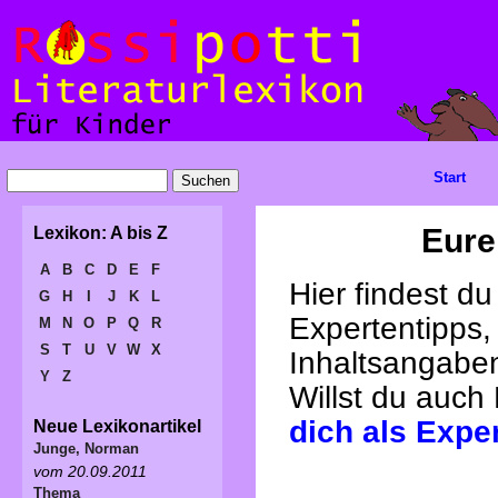
Start
Eure
Lexikon: A bis Z
A
B
C
D
E
F
Hier findest d
G
H
I
J
K
L
Expertentipps,
M
N
O
P
Q
R
S
T
U
V
W
X
Inhaltsangabe
Y
Z
Willst du auch
dich als Expe
Neue Lexikonartikel
Junge, Norman
vom 20.09.2011
Thema