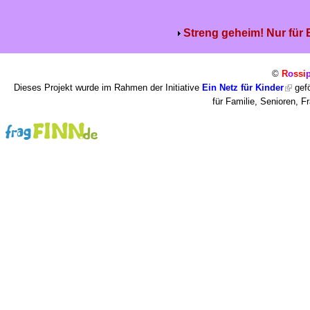
Streng geheim! Nur für
©
R
o
ssi
Dieses Projekt wurde im Rahmen der Initiative
Ein Netz für Kinder
gefö
für Familie, Senioren, 