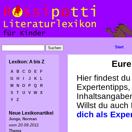
Start
Eure
Lexikon: A bis Z
A
B
C
D
E
F
Hier findest d
G
H
I
J
K
L
Expertentipps,
M
N
O
P
Q
R
S
T
U
V
W
X
Inhaltsangabe
Y
Z
Willst du auch
dich als Expe
Neue Lexikonartikel
Junge, Norman
vom 20.09.2011
Thema