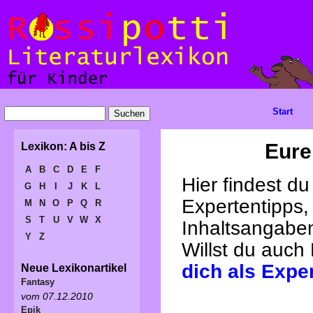
Start
Eure
Lexikon: A bis Z
A
B
C
D
E
F
Hier findest d
G
H
I
J
K
L
Expertentipps,
M
N
O
P
Q
R
S
T
U
V
W
X
Inhaltsangabe
Y
Z
Willst du auch
dich als Expe
Neue Lexikonartikel
Fantasy
vom 07.12.2010
Epik