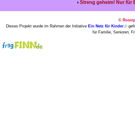
Streng geheim! Nur für
©
R
o
ssi
Dieses Projekt wurde im Rahmen der Initiative
Ein Netz für Kinder
gefö
für Familie, Senioren, 