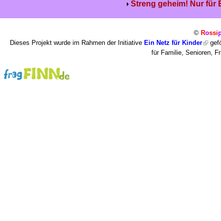
Streng geheim! Nur für
©
R
o
ssi
Dieses Projekt wurde im Rahmen der Initiative
Ein Netz für Kinder
gefö
für Familie, Senioren, 