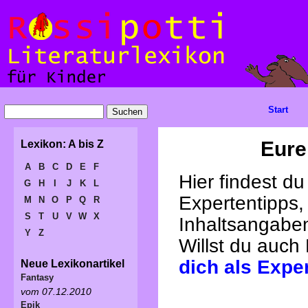
Start
Eure
Lexikon: A bis Z
A
B
C
D
E
F
Hier findest d
G
H
I
J
K
L
Expertentipps,
M
N
O
P
Q
R
S
T
U
V
W
X
Inhaltsangabe
Y
Z
Willst du auch
dich als Expe
Neue Lexikonartikel
Fantasy
vom 07.12.2010
Epik