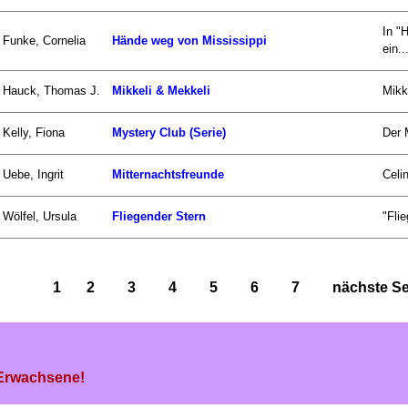
In "
Funke, Cornelia
Hände weg von Mississippi
ein..
Hauck, Thomas J.
Mikkeli & Mekkeli
Mikk
Kelly, Fiona
Mystery Club (Serie)
Der 
Uebe, Ingrit
Mitternachtsfreunde
Celi
Wölfel, Ursula
Fliegender Stern
"Fli
1
2
3
4
5
6
7
nächste Sei
 Erwachsene!