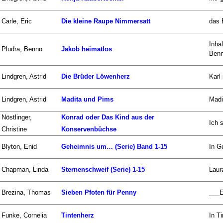
Carle, Eric
Die kleine Raupe Nimmersatt
das 
Inha
Pludra, Benno
Jakob heimatlos
Benn
Lindgren, Astrid
Die Brüder Löwenherz
Karl
Lindgren, Astrid
Madita und Pims
Madi
Nöstlinger,
Konrad oder Das Kind aus der
Ich 
Christine
Konservenbüchse
Blyton, Enid
Geheimnis um… (Serie) Band 1-15
In G
Chapman, Linda
Sternenschweif (Serie) 1-15
Laur
Brezina, Thomas
Sieben Pfoten für Penny
___E
Funke, Cornelia
Tintenherz
In T