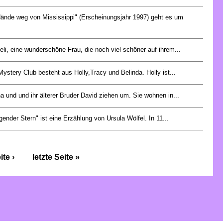
Hände weg von Mississippi" (Erscheinungsjahr 1997) geht es um
.
eli, eine wunderschöne Frau, die noch viel schöner auf ihrem...
Mystery Club besteht aus Holly,Tracy und Belinda. Holly ist...
na und und ihr älterer Bruder David ziehen um. Sie wohnen in...
egender Stern" ist eine Erzählung von Ursula Wölfel. In 11...
te ›
letzte Seite »