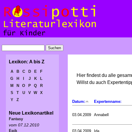
Lexikon: A bis Z
A
B
C
D
E
F
Hier findest du alle gesa
G
H
I
J
K
L
Willst du auch Expertent
M
N
O
P
Q
R
S
T
U
V
W
X
Y
Z
Datum:
Expertenname:
Neue Lexikonartikel
03.04.2009
Annabell
Fantasy
vom 07.12.2010
Epik
03.04.2009
Ida