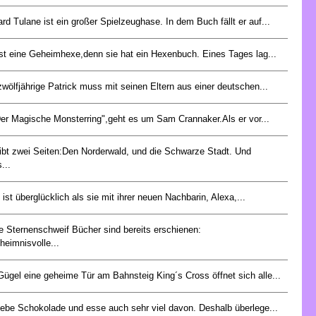
rd Tulane ist ein großer Spielzeughase. In dem Buch fällt er auf...
i ist eine Geheimhexe,denn sie hat ein Hexenbuch. Eines Tages lag...
zwölfjährige Patrick muss mit seinen Eltern aus einer deutschen...
Der Magische Monsterring",geht es um Sam Crannaker.Als er vor...
ibt zwei Seiten:Den Norderwald, und die Schwarze Stadt. Und
...
 ist überglücklich als sie mit ihrer neuen Nachbarin, Alexa,...
e Sternenschweif Bücher sind bereits erschienen:
heimnisvolle...
Gügel eine geheime Tür am Bahnsteig King´s Cross öffnet sich alle...
liebe Schokolade und esse auch sehr viel davon. Deshalb überlege...