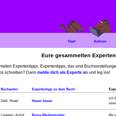
Start
Autoren
Eure gesammelten Experten
mmelten Expertentipps. Expertentipps, das sind Buchvorstellun
ipps schreiben? Dann
melde dich als Experte an
und leg los!
Buchautor:
Expertentipp zu dem Buch:
Expe
Ich 
Dahl, Roald
Hexen hexen
einen
Lindgren, Astrid
Ronja Räubertochter
Mir 