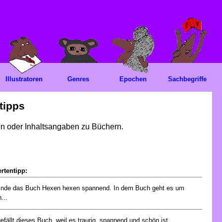
Illustratoren
Genres
Epochen
Sachbegriffe
tipps
gen oder Inhaltsangaben zu Büchern.
rtentipp:
finde das Buch Hexen hexen spannend. In dem Buch geht es um
...
gefällt dieses Buch, weil es traurig, spannend und schön ist....