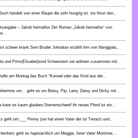
Buch handelt von einer Raupe die sehr hungrig ist. sie frisst den...
ltsangabe – Jakob heimatlos Der Roman „Jakob heimatlos“ von
o...
 ist schwer krank.Sein Bruder Johnatan erzählt ihm von Nanggiala,...
ta und Pims(Elisabet)sind Schwestern sie wohnen zusammen mit...
stelle am Montag das Buch "Konrad oder das Kind aus der...
eheimnis um... geht es um Betsy, Pip, Larry, Daisy und Dicky mit...
a kann es kaum glauben,Sternenschweif ihr neues Pferd ist ein...
s geht um:___ Penny (sie hat einen Vater der ist Tierarzt und...
intenherz geht es haptsächlich um Meggie, ihren Vater Mortimer,...