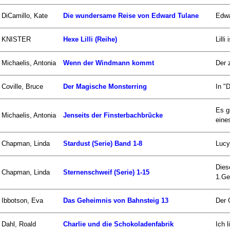
DiCamillo, Kate
Die wundersame Reise von Edward Tulane
Edwa
KNISTER
Hexe Lilli (Reihe)
Lill
Michaelis, Antonia
Wenn der Windmann kommt
Der 
Coville, Bruce
Der Magische Monsterring
In "
Es g
Michaelis, Antonia
Jenseits der Finsterbachbrücke
eines
Chapman, Linda
Stardust (Serie) Band 1-8
Lucy
Dies
Chapman, Linda
Sternenschweif (Serie) 1-15
1.Ge
Ibbotson, Eva
Das Geheimnis von Bahnsteig 13
Der 
Dahl, Roald
Charlie und die Schokoladenfabrik
Ich 