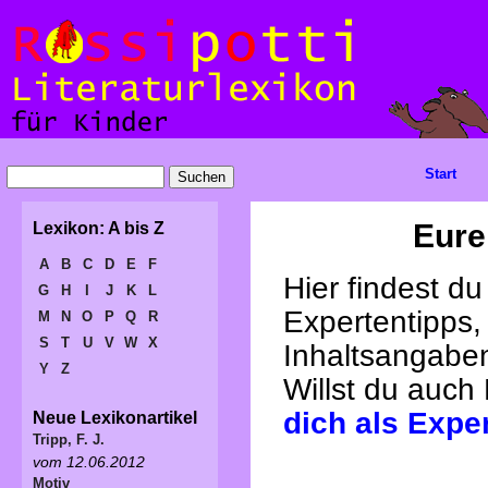
Start
Eure
Lexikon: A bis Z
A
B
C
D
E
F
Hier findest d
G
H
I
J
K
L
Expertentipps,
M
N
O
P
Q
R
S
T
U
V
W
X
Inhaltsangabe
Y
Z
Willst du auch
dich als Expe
Neue Lexikonartikel
Tripp, F. J.
vom 12.06.2012
Motiv