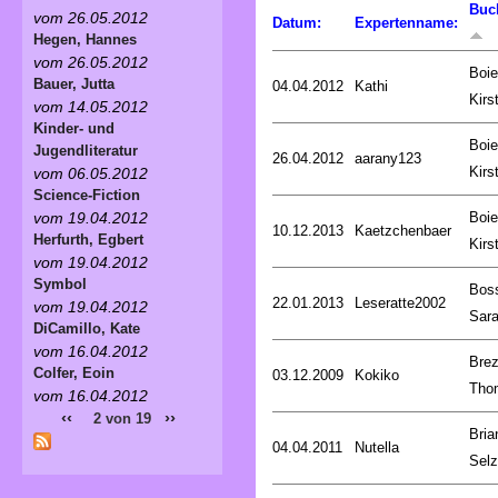
Buc
vom 26.05.2012
Datum:
Expertenname:
Hegen, Hannes
vom 26.05.2012
Boie
Bauer, Jutta
04.04.2012
Kathi
Kirs
vom 14.05.2012
Kinder- und
Boie
Jugendliteratur
26.04.2012
aarany123
Kirs
vom 06.05.2012
Science-Fiction
Boie
vom 19.04.2012
10.12.2013
Kaetzchenbaer
Herfurth, Egbert
Kirs
vom 19.04.2012
Symbol
Bos
22.01.2013
Leseratte2002
vom 19.04.2012
Sar
DiCamillo, Kate
vom 16.04.2012
Brez
Colfer, Eoin
03.12.2009
Kokiko
Tho
vom 16.04.2012
‹‹
››
2 von 19
Bria
04.04.2011
Nutella
Selz