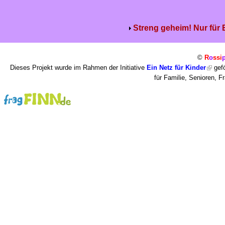
Streng geheim! Nur für
©
R
o
ssi
Dieses Projekt wurde im Rahmen der Initiative
Ein Netz für Kinder
gefö
für Familie, Senioren, 