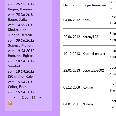
Buc
vom 26.05.2012
Datum:
Expertenname:
Hegen, Hannes
vom 26.05.2012
Boie
Bauer, Jutta
04.04.2012
Kathi
Kirs
vom 14.05.2012
Kinder- und
Boie
Jugendliteratur
26.04.2012
aarany123
Kirs
vom 06.05.2012
Science-Fiction
Boie
vom 19.04.2012
10.12.2013
Kaetzchenbaer
Herfurth, Egbert
Kirs
vom 19.04.2012
Symbol
Bos
22.01.2013
Leseratte2002
vom 19.04.2012
Sar
DiCamillo, Kate
vom 16.04.2012
Brez
Colfer, Eoin
03.12.2009
Kokiko
Tho
vom 16.04.2012
‹‹
››
2 von 19
Bria
04.04.2011
Nutella
Selz