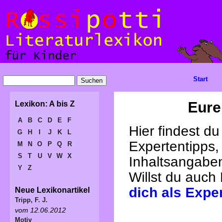
Start
Eure
Lexikon: A bis Z
A
B
C
D
E
F
Hier findest d
G
H
I
J
K
L
Expertentipps,
M
N
O
P
Q
R
S
T
U
V
W
X
Inhaltsangabe
Y
Z
Willst du auch
dich als Expe
Neue Lexikonartikel
Tripp, F. J.
vom 12.06.2012
Motiv