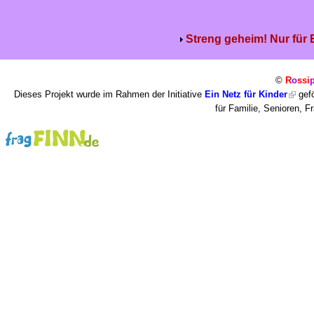
Streng geheim! Nur für
©
R
o
ssi
Dieses Projekt wurde im Rahmen der Initiative
Ein Netz für Kinder
gefö
für Familie, Senioren, 