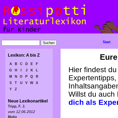
Start
Eure
Lexikon: A bis Z
A
B
C
D
E
F
Hier findest d
G
H
I
J
K
L
Expertentipps,
M
N
O
P
Q
R
S
T
U
V
W
X
Inhaltsangabe
Y
Z
Willst du auch
dich als Expe
Neue Lexikonartikel
Tripp, F. J.
vom 12.06.2012
Motiv