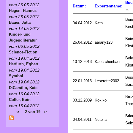
Buc
vom 26.05.2012
Datum:
Expertenname:
Hegen, Hannes
vom 26.05.2012
Boie
Bauer, Jutta
04.04.2012
Kathi
Kirs
vom 14.05.2012
Kinder- und
Boie
Jugendliteratur
26.04.2012
aarany123
Kirs
vom 06.05.2012
Science-Fiction
Boie
vom 19.04.2012
10.12.2013
Kaetzchenbaer
Herfurth, Egbert
Kirs
vom 19.04.2012
Symbol
Bos
22.01.2013
Leseratte2002
vom 19.04.2012
Sar
DiCamillo, Kate
vom 16.04.2012
Brez
Colfer, Eoin
03.12.2009
Kokiko
Tho
vom 16.04.2012
‹‹
››
2 von 19
Bria
04.04.2011
Nutella
Selz