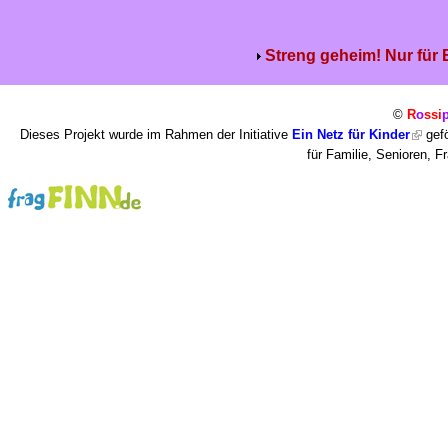
Streng geheim! Nur für
©
R
o
ssi
Dieses Projekt wurde im Rahmen der Initiative
Ein Netz für Kinder
gefö
für Familie, Senioren, 