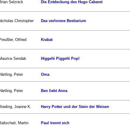
Brian Selznick
Die Entdeckung des Hugo Cabaret
Nicholas Christopher
Das verlorene Bestiarium
Preußler, Otfried
Krabat
Maurice Sendak
Higgelti Piggelti Pop!
Härtling, Peter
Oma
Härtling, Peter
Ben liebt Anna
Rowling, Joanne K.
Harry Potter und der Stein der Weisen
Baltscheit, Martin
Paul trennt sich