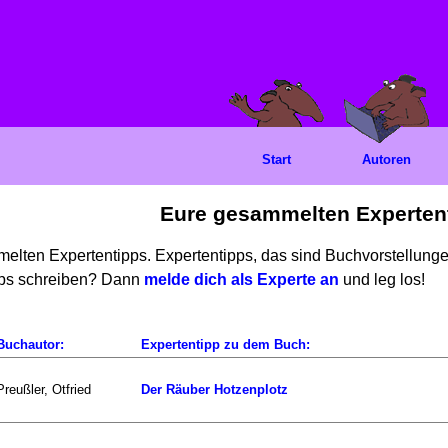
Start
Autoren
Eure gesammelten Experten
mmelten Expertentipps. Expertentipps, das sind Buchvorstellun
ipps schreiben? Dann
melde dich als Experte an
und leg los!
Buchautor:
Expertentipp zu dem Buch:
Preußler, Otfried
Der Räuber Hotzenplotz