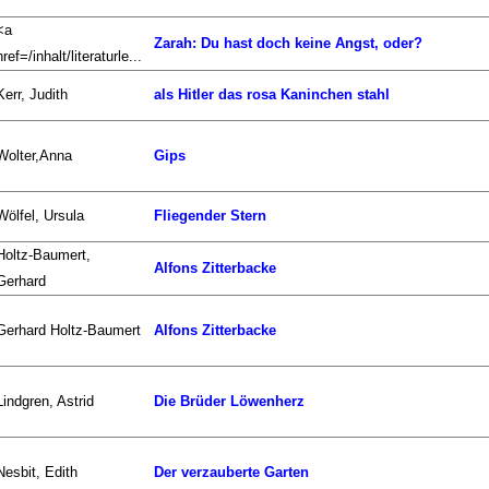
<a
Zarah: Du hast doch keine Angst, oder?
href=/inhalt/literaturle...
Kerr, Judith
als Hitler das rosa Kaninchen stahl
Wolter,Anna
Gips
Wölfel, Ursula
Fliegender Stern
Holtz-Baumert,
Alfons Zitterbacke
Gerhard
Gerhard Holtz-Baumert
Alfons Zitterbacke
Lindgren, Astrid
Die Brüder Löwenherz
Nesbit, Edith
Der verzauberte Garten