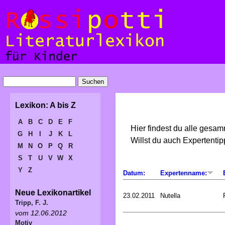
Lexikon: A bis Z
A
B
C
D
E
F
Hier findest du alle gesa
G
H
I
J
K
L
Willst du auch Expertent
M
N
O
P
Q
R
S
T
U
V
W
X
Y
Z
Datum:
Expertenname:
Neue Lexikonartikel
23.02.2011
Nutella
Tripp, F. J.
vom 12.06.2012
Motiv