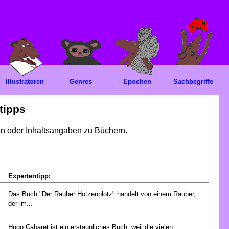
Illustratoren
Genres
Epochen
Sachbegriffe
tipps
gen oder Inhaltsangaben zu Büchern.
Expertentipp:
Das Buch "Der Räuber Hotzenplotz" handelt von einem Räuber,
der im...
Hugo Cabaret ist ein erstaunliches Buch, weil die vielen