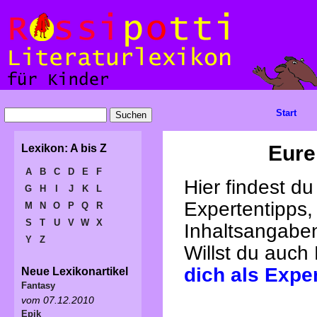
Start
Eure
Lexikon: A bis Z
A
B
C
D
E
F
Hier findest d
G
H
I
J
K
L
Expertentipps,
M
N
O
P
Q
R
S
T
U
V
W
X
Inhaltsangabe
Y
Z
Willst du auch
dich als Expe
Neue Lexikonartikel
Fantasy
vom 07.12.2010
Epik