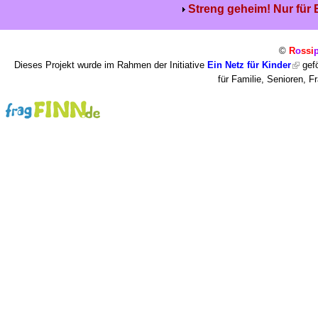
Streng geheim! Nur für
©
R
o
ssi
Dieses Projekt wurde im Rahmen der Initiative
Ein Netz für Kinder
gefö
für Familie, Senioren, 