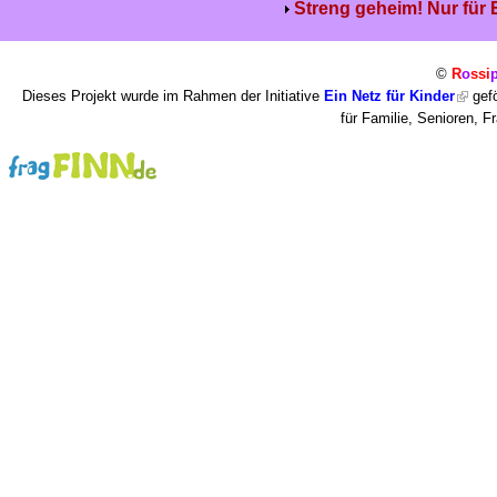
Streng geheim! Nur für
©
R
o
ssi
Dieses Projekt wurde im Rahmen der Initiative
Ein Netz für Kinder
gefö
für Familie, Senioren, 