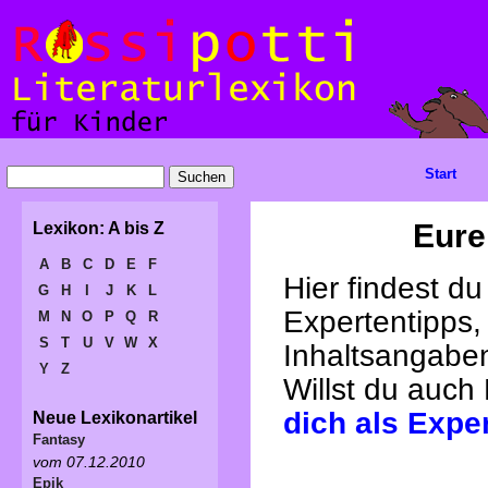
Start
Eure
Lexikon: A bis Z
A
B
C
D
E
F
Hier findest d
G
H
I
J
K
L
Expertentipps,
M
N
O
P
Q
R
S
T
U
V
W
X
Inhaltsangabe
Y
Z
Willst du auch
dich als Expe
Neue Lexikonartikel
Fantasy
vom 07.12.2010
Epik