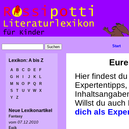
Start
Eure
Lexikon: A bis Z
A
B
C
D
E
F
Hier findest d
G
H
I
J
K
L
Expertentipps,
M
N
O
P
Q
R
S
T
U
V
W
X
Inhaltsangabe
Y
Z
Willst du auch
dich als Expe
Neue Lexikonartikel
Fantasy
vom 07.12.2010
Epik