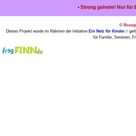
Streng geheim! Nur für
©
R
o
ssi
Dieses Projekt wurde im Rahmen der Initiative
Ein Netz für Kinder
gefö
für Familie, Senioren, 