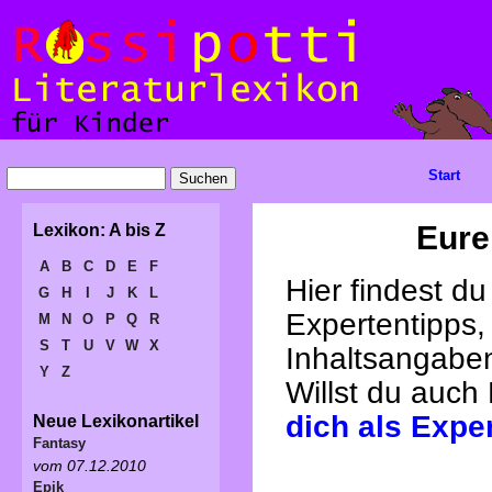
Start
Eure
Lexikon: A bis Z
A
B
C
D
E
F
Hier findest d
G
H
I
J
K
L
Expertentipps,
M
N
O
P
Q
R
S
T
U
V
W
X
Inhaltsangabe
Y
Z
Willst du auch
dich als Expe
Neue Lexikonartikel
Fantasy
vom 07.12.2010
Epik