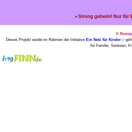
Streng geheim! Nur für
©
R
o
ssi
Dieses Projekt wurde im Rahmen der Initiative
Ein Netz für Kinder
gefö
für Familie, Senioren, 