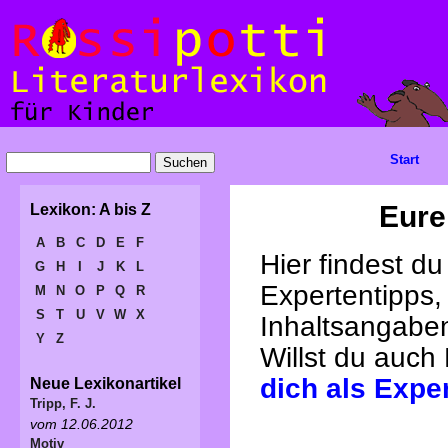
Start
Eure
Lexikon: A bis Z
A
B
C
D
E
F
Hier findest d
G
H
I
J
K
L
Expertentipps,
M
N
O
P
Q
R
S
T
U
V
W
X
Inhaltsangabe
Y
Z
Willst du auch
dich als Expe
Neue Lexikonartikel
Tripp, F. J.
vom 12.06.2012
Motiv