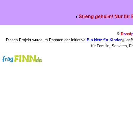
Streng geheim! Nur für
©
R
o
ssi
Dieses Projekt wurde im Rahmen der Initiative
Ein Netz für Kinder
gefö
für Familie, Senioren, 