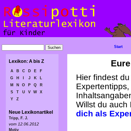
Start
Eure
Lexikon: A bis Z
A
B
C
D
E
F
Hier findest d
G
H
I
J
K
L
Expertentipps,
M
N
O
P
Q
R
S
T
U
V
W
X
Inhaltsangabe
Y
Z
Willst du auch
dich als Expe
Neue Lexikonartikel
Tripp, F. J.
vom 12.06.2012
Motiv