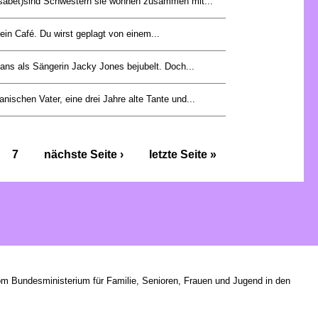
sabet)sind Schwestern sie wohnen zusammen mit...
t ein Café. Du wirst geplagt von einem...
Fans als Sängerin Jacky Jones bejubelt. Doch...
ianischen Vater, eine drei Jahre alte Tante und...
7
nächste Seite ›
letzte Seite »
om Bundesministerium für Familie, Senioren, Frauen und Jugend in den