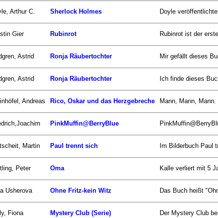
le, Arthur C.
Sherlock Holmes
Doyle veröffentlichte
stin Gier
Rubinrot
Rubinrot ist der erst
dgren, Astrid
Ronja Räubertochter
Mir gefällt dieses Bu
dgren, Astrid
Ronja Räubertochter
Ich finde dieses Buch
inhöfel, Andreas
Rico, Oskar und das Herzgebreche
Mann, Mann, Mann. Sc
edrich,Joachim
PinkMuffin@BerryBlue
PinkMuffin@BerryBlu
tscheit, Martin
Paul trennt sich
Im Bilderbuch Paul tr
tling, Peter
Oma
Kalle verliert mit 5
a Usherova
Ohne Fritz-kein Witz
Das Buch heißt "Ohne 
ly, Fiona
Mystery Club (Serie)
Der Mystery Club bes