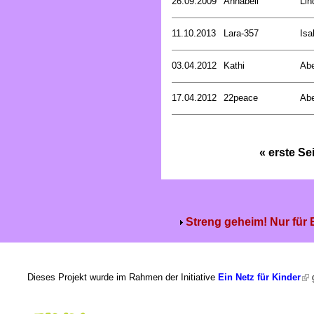
26.09.2009
Annabell
Lin
11.10.2013
Lara-357
Isa
03.04.2012
Kathi
Abe
17.04.2012
22peace
Abe
« erste Se
Streng geheim! Nur für
Dieses Projekt wurde im Rahmen der Initiative
Ein Netz für Kinder
g