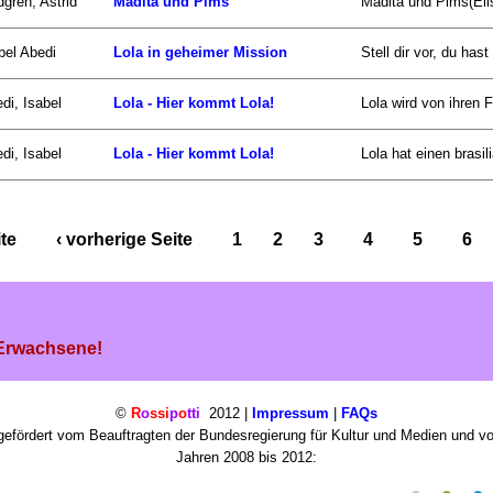
dgren, Astrid
Madita und Pims
Madita und Pims(Eli
bel Abedi
Lola in geheimer Mission
Stell dir vor, du has
di, Isabel
Lola - Hier kommt Lola!
Lola wird von ihren 
di, Isabel
Lola - Hier kommt Lola!
Lola hat einen brasil
ite
‹ vorherige Seite
1
2
3
4
5
6
 Erwachsene!
©
R
o
ssi
p
o
tti
2012 |
Impressum
|
FAQs
efördert vom Beauftragten der Bundesregierung für Kultur und Medien und v
Jahren 2008 bis 2012: