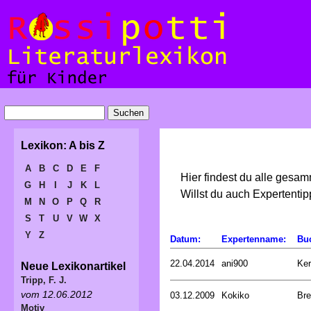
Lexikon: A bis Z
A
B
C
D
E
F
Hier findest du alle gesa
G
H
I
J
K
L
Willst du auch Expertent
M
N
O
P
Q
R
S
T
U
V
W
X
Y
Z
Datum:
Expertenname:
Bu
22.04.2014
ani900
Ker
Neue Lexikonartikel
Tripp, F. J.
vom 12.06.2012
03.12.2009
Kokiko
Bre
Motiv