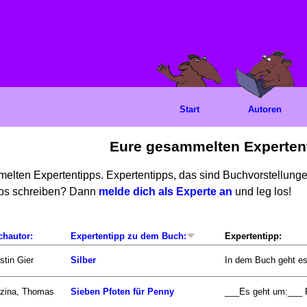
Start
Autoren
Eure gesammelten Experten
mmelten Expertentipps. Expertentipps, das sind Buchvorstellun
ipps schreiben? Dann
melde dich als Experte an
und leg los!
chautor:
Expertentipp zu dem Buch:
Expertentipp:
stin Gier
Silber
In dem Buch geht es
zina, Thomas
Sieben Pfoten für Penny
___Es geht um:___ Pe