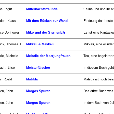
e, Ingrit
Mitternachtsfreunde
Celina und und ihr ä
don, Klaus
Mit dem Rücken zur Wand
Eindeutig das beste 
uce Donhower
Miko und der Sternenbär
Es ist eine Fantasie
uck, Thomas J.
Mikkeli & Mekkeli
Mikkeli, eine wunder
ric, Michelle
Melodie der Meerjungfrauen
Teo, eine begeisterte
ach, Elise
Meisterfälscher
In diesem Buch geht 
l, Roald
Matilda
Matilda ist noch bess
en, John
Margos Spuren
Das dritte Buch was 
en, John
Margos Spuren
In dem Buch von Joh