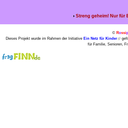
Streng geheim! Nur für
©
R
o
ssi
Dieses Projekt wurde im Rahmen der Initiative
Ein Netz für Kinder
gefö
für Familie, Senioren, 