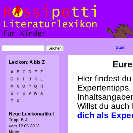
Start
Eure
Lexikon: A bis Z
A
B
C
D
E
F
Hier findest d
G
H
I
J
K
L
Expertentipps,
M
N
O
P
Q
R
S
T
U
V
W
X
Inhaltsangabe
Y
Z
Willst du auch
dich als Expe
Neue Lexikonartikel
Tripp, F. J.
vom 12.06.2012
Motiv