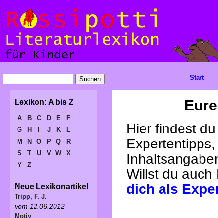
Start
Eure
Lexikon: A bis Z
A
B
C
D
E
F
Hier findest d
G
H
I
J
K
L
Expertentipps,
M
N
O
P
Q
R
S
T
U
V
W
X
Inhaltsangabe
Y
Z
Willst du auch
dich als Expe
Neue Lexikonartikel
Tripp, F. J.
vom 12.06.2012
Motiv