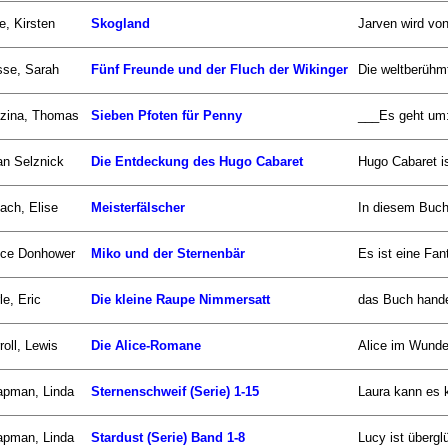
e, Kirsten
Skogland
Jarven wird von
se, Sarah
Fünf Freunde und der Fluch der Wikinger
Die weltberühm
zina, Thomas
Sieben Pfoten für Penny
___Es geht um:_
an Selznick
Die Entdeckung des Hugo Cabaret
Hugo Cabaret is
ach, Elise
Meisterfälscher
In diesem Buch 
uce Donhower
Miko und der Sternenbär
Es ist eine Fan
le, Eric
Die kleine Raupe Nimmersatt
das Buch handel
roll, Lewis
Die Alice-Romane
Alice im Wunder
apman, Linda
Sternenschweif (Serie) 1-15
Laura kann es k
apman, Linda
Stardust (Serie) Band 1-8
Lucy ist überglü