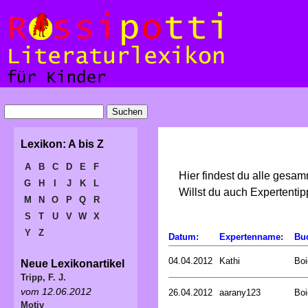
Lexikon: A bis Z
A
B
C
D
E
F
Hier findest du alle gesa
G
H
I
J
K
L
Willst du auch Expertent
M
N
O
P
Q
R
S
T
U
V
W
X
Y
Z
Datum:
Expertenname:
Bu
04.04.2012
Kathi
Boi
Neue Lexikonartikel
Tripp, F. J.
vom 12.06.2012
26.04.2012
aarany123
Boi
Motiv