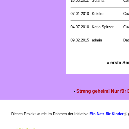
16.03.2011
Sulania
Col
07.01.2010
Kokiko
Cov
04.07.2010
Katja Spitzer
Cuv
09.02.2015
admin
Dag
« erste Se
Streng geheim! Nur für
Dieses Projekt wurde im Rahmen der Initiative
Ein Netz für Kinder
g