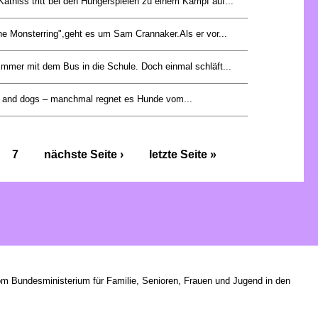
Katniss tritt bei den Hungerspielen zu einem Kampf auf...
he Monsterring",geht es um Sam Crannaker.Als er vor...
immer mit dem Bus in die Schule. Doch einmal schläft...
ats and dogs – manchmal regnet es Hunde vom...
7
nächste Seite ›
letzte Seite »
om Bundesministerium für Familie, Senioren, Frauen und Jugend in den