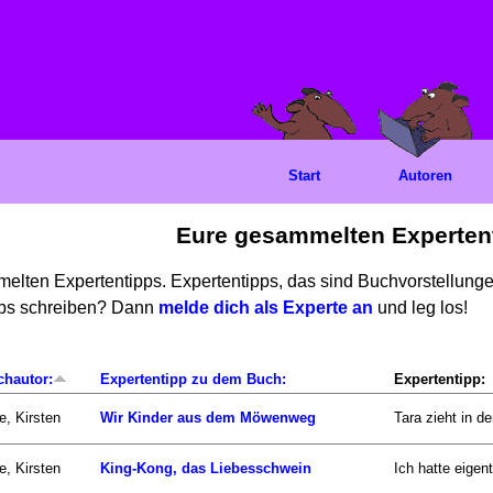
Start
Autoren
Eure gesammelten Experten
mmelten Expertentipps. Expertentipps, das sind Buchvorstellun
ipps schreiben? Dann
melde dich als Experte an
und leg los!
chautor:
Expertentipp zu dem Buch:
Expertentipp:
e, Kirsten
Wir Kinder aus dem Möwenweg
Tara zieht in d
e, Kirsten
King-Kong, das Liebesschwein
Ich hatte eigen