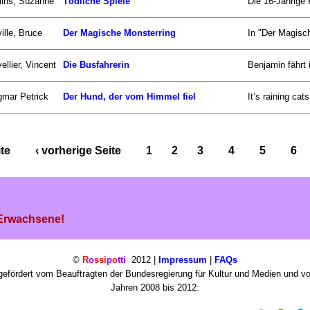
lins, Suzanne
Tödliche Spiele
Die 16-Jährige 
ille, Bruce
Der Magische Monsterring
In "Der Magisc
ellier, Vincent
Die Busfahrerin
Benjamin fährt 
mar Petrick
Der Hund, der vom Himmel fiel
It’s raining c
ite
‹ vorherige Seite
1
2
3
4
5
6
 Erwachsene!
©
R
o
ssi
p
o
tti
2012 |
Impressum
|
FAQs
efördert vom Beauftragten der Bundesregierung für Kultur und Medien und v
Jahren 2008 bis 2012: