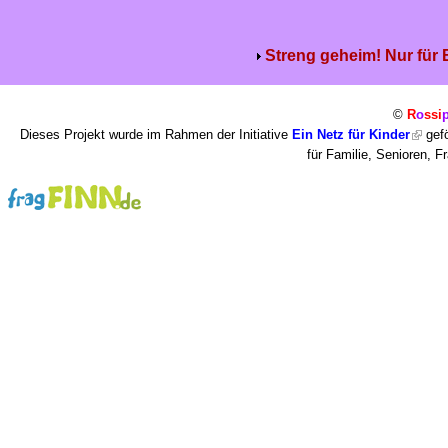
Streng geheim! Nur für
©
R
o
ssi
Dieses Projekt wurde im Rahmen der Initiative
Ein Netz für Kinder
gefö
für Familie, Senioren, 