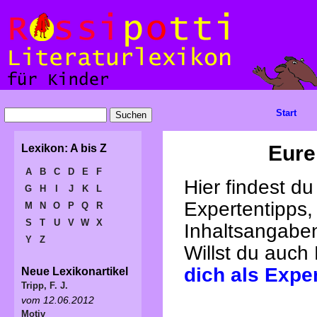
Start
Eure
Lexikon: A bis Z
A
B
C
D
E
F
Hier findest d
G
H
I
J
K
L
Expertentipps,
M
N
O
P
Q
R
S
T
U
V
W
X
Inhaltsangabe
Y
Z
Willst du auch
dich als Expe
Neue Lexikonartikel
Tripp, F. J.
vom 12.06.2012
Motiv