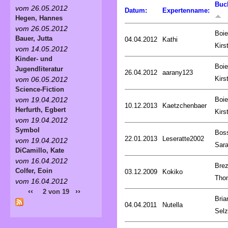
Buc
vom 26.05.2012
Datum:
Expertenname:
Hegen, Hannes
vom 26.05.2012
Boie
Bauer, Jutta
04.04.2012
Kathi
Kirs
vom 14.05.2012
Kinder- und
Boie
Jugendliteratur
26.04.2012
aarany123
Kirs
vom 06.05.2012
Science-Fiction
Boie
vom 19.04.2012
10.12.2013
Kaetzchenbaer
Herfurth, Egbert
Kirs
vom 19.04.2012
Symbol
Bos
22.01.2013
Leseratte2002
vom 19.04.2012
Sar
DiCamillo, Kate
vom 16.04.2012
Brez
Colfer, Eoin
03.12.2009
Kokiko
Tho
vom 16.04.2012
‹‹
››
2 von 19
Bria
04.04.2011
Nutella
Selz