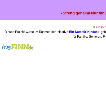
Streng geheim! Nur für
©
R
o
ssi
Dieses Projekt wurde im Rahmen der Initiative
Ein Netz für Kinder
gefö
für Familie, Senioren, 