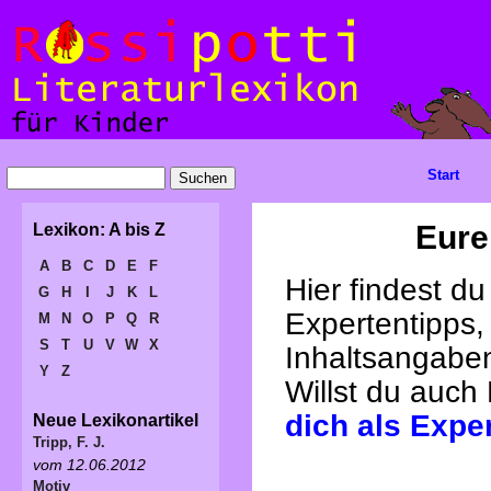
Start
Eure
Lexikon: A bis Z
A
B
C
D
E
F
Hier findest d
G
H
I
J
K
L
Expertentipps,
M
N
O
P
Q
R
S
T
U
V
W
X
Inhaltsangabe
Y
Z
Willst du auch
dich als Expe
Neue Lexikonartikel
Tripp, F. J.
vom 12.06.2012
Motiv