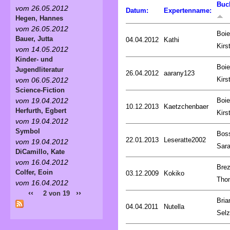
Buc
vom 26.05.2012
Datum:
Expertenname:
Hegen, Hannes
vom 26.05.2012
Boie
Bauer, Jutta
04.04.2012
Kathi
Kirs
vom 14.05.2012
Kinder- und
Boie
Jugendliteratur
26.04.2012
aarany123
Kirs
vom 06.05.2012
Science-Fiction
Boie
vom 19.04.2012
10.12.2013
Kaetzchenbaer
Herfurth, Egbert
Kirs
vom 19.04.2012
Symbol
Bos
22.01.2013
Leseratte2002
vom 19.04.2012
Sar
DiCamillo, Kate
vom 16.04.2012
Brez
Colfer, Eoin
03.12.2009
Kokiko
Tho
vom 16.04.2012
‹‹
››
2 von 19
Bria
04.04.2011
Nutella
Selz