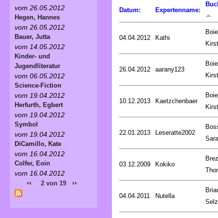
Buc
vom 26.05.2012
Datum:
Expertenname:
Hegen, Hannes
vom 26.05.2012
Boie
Bauer, Jutta
04.04.2012
Kathi
Kirs
vom 14.05.2012
Kinder- und
Boie
Jugendliteratur
26.04.2012
aarany123
Kirs
vom 06.05.2012
Science-Fiction
Boie
vom 19.04.2012
10.12.2013
Kaetzchenbaer
Herfurth, Egbert
Kirs
vom 19.04.2012
Symbol
Bos
22.01.2013
Leseratte2002
vom 19.04.2012
Sar
DiCamillo, Kate
vom 16.04.2012
Brez
Colfer, Eoin
03.12.2009
Kokiko
Tho
vom 16.04.2012
‹‹
››
2 von 19
Bria
04.04.2011
Nutella
Selz