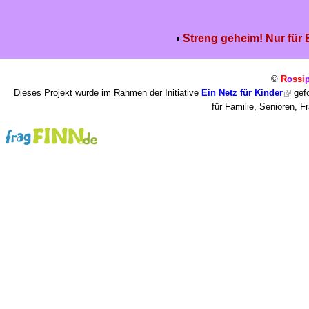
Streng geheim! Nur für
©
R
o
ssi
Dieses Projekt wurde im Rahmen der Initiative
Ein Netz für Kinder
gefö
für Familie, Senioren, 