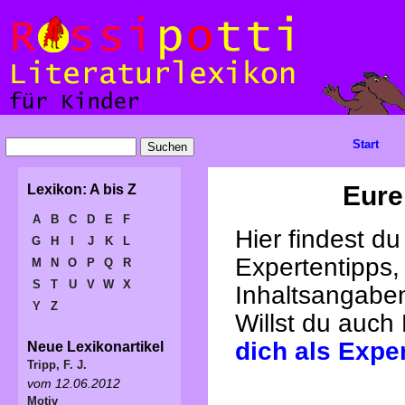
Start
Eure
Lexikon: A bis Z
A
B
C
D
E
F
Hier findest d
G
H
I
J
K
L
Expertentipps,
M
N
O
P
Q
R
S
T
U
V
W
X
Inhaltsangabe
Y
Z
Willst du auch
dich als Expe
Neue Lexikonartikel
Tripp, F. J.
vom 12.06.2012
Motiv