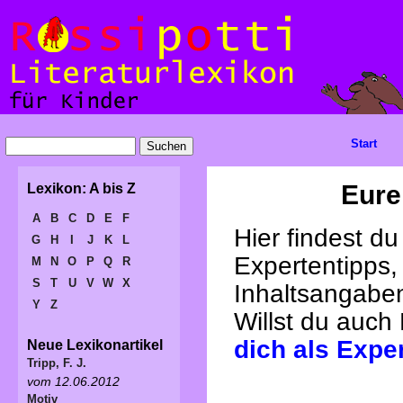
Start
Eure
Lexikon: A bis Z
A
B
C
D
E
F
Hier findest d
G
H
I
J
K
L
Expertentipps,
M
N
O
P
Q
R
S
T
U
V
W
X
Inhaltsangabe
Y
Z
Willst du auch
dich als Expe
Neue Lexikonartikel
Tripp, F. J.
vom 12.06.2012
Motiv