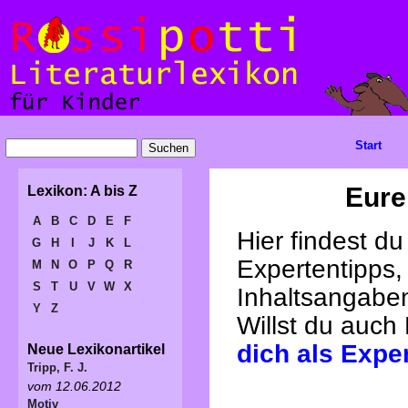
Start
Eure
Lexikon: A bis Z
A
B
C
D
E
F
Hier findest d
G
H
I
J
K
L
Expertentipps,
M
N
O
P
Q
R
S
T
U
V
W
X
Inhaltsangabe
Y
Z
Willst du auch
dich als Expe
Neue Lexikonartikel
Tripp, F. J.
vom 12.06.2012
Motiv