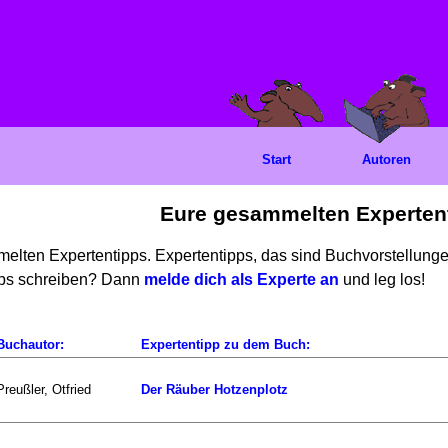
Start
Autoren
Eure gesammelten Experten
mmelten Expertentipps. Expertentipps, das sind Buchvorstellun
ipps schreiben? Dann
melde dich als Experte an
und leg los!
Buchautor:
Expertentipp zu dem Buch:
Preußler, Otfried
Der Räuber Hotzenplotz