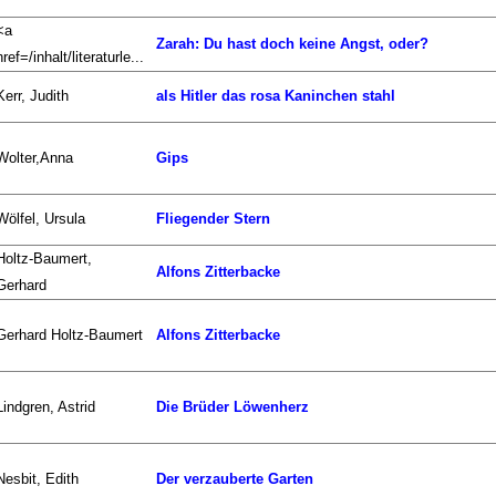
<a
Zarah: Du hast doch keine Angst, oder?
href=/inhalt/literaturle...
Kerr, Judith
als Hitler das rosa Kaninchen stahl
Wolter,Anna
Gips
Wölfel, Ursula
Fliegender Stern
Holtz-Baumert,
Alfons Zitterbacke
Gerhard
Gerhard Holtz-Baumert
Alfons Zitterbacke
Lindgren, Astrid
Die Brüder Löwenherz
Nesbit, Edith
Der verzauberte Garten