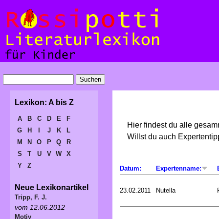
Lexikon: A bis Z
A
B
C
D
E
F
Hier findest du alle gesa
G
H
I
J
K
L
Willst du auch Expertent
M
N
O
P
Q
R
S
T
U
V
W
X
Y
Z
Datum:
Expertenname:
Neue Lexikonartikel
23.02.2011
Nutella
Tripp, F. J.
vom 12.06.2012
Motiv