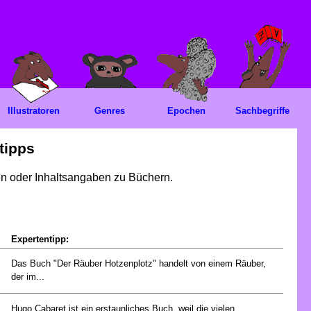
Illustratoren
Genres
Epochen
Sachbegriffe
tipps
gen oder Inhaltsangaben zu Büchern.
Expertentipp:
Das Buch "Der Räuber Hotzenplotz" handelt von einem Räuber,
der im...
Hugo Cabaret ist ein erstaunliches Buch, weil die vielen