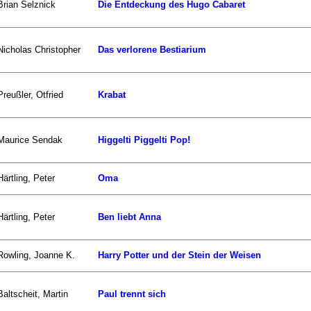
Brian Selznick
Die Entdeckung des Hugo Cabaret
Nicholas Christopher
Das verlorene Bestiarium
Preußler, Otfried
Krabat
Maurice Sendak
Higgelti Piggelti Pop!
Härtling, Peter
Oma
Härtling, Peter
Ben liebt Anna
Rowling, Joanne K.
Harry Potter und der Stein der Weisen
Baltscheit, Martin
Paul trennt sich