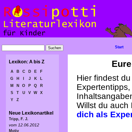
Start
Eure
Lexikon: A bis Z
A
B
C
D
E
F
Hier findest d
G
H
I
J
K
L
Expertentipps,
M
N
O
P
Q
R
S
T
U
V
W
X
Inhaltsangabe
Y
Z
Willst du auch
dich als Expe
Neue Lexikonartikel
Tripp, F. J.
vom 12.06.2012
Motiv