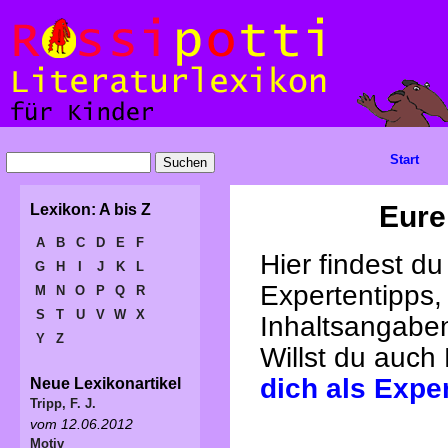
Start
Eure
Lexikon: A bis Z
A
B
C
D
E
F
Hier findest d
G
H
I
J
K
L
Expertentipps,
M
N
O
P
Q
R
S
T
U
V
W
X
Inhaltsangabe
Y
Z
Willst du auch
dich als Expe
Neue Lexikonartikel
Tripp, F. J.
vom 12.06.2012
Motiv