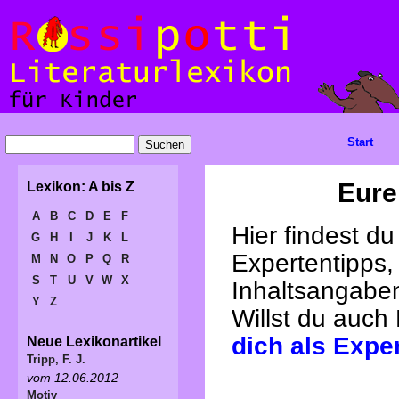
Start
Eure
Lexikon: A bis Z
A
B
C
D
E
F
Hier findest d
G
H
I
J
K
L
Expertentipps,
M
N
O
P
Q
R
S
T
U
V
W
X
Inhaltsangabe
Y
Z
Willst du auch
dich als Expe
Neue Lexikonartikel
Tripp, F. J.
vom 12.06.2012
Motiv