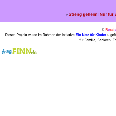
Streng geheim! Nur für
©
R
o
ssi
Dieses Projekt wurde im Rahmen der Initiative
Ein Netz für Kinder
gefö
für Familie, Senioren, 