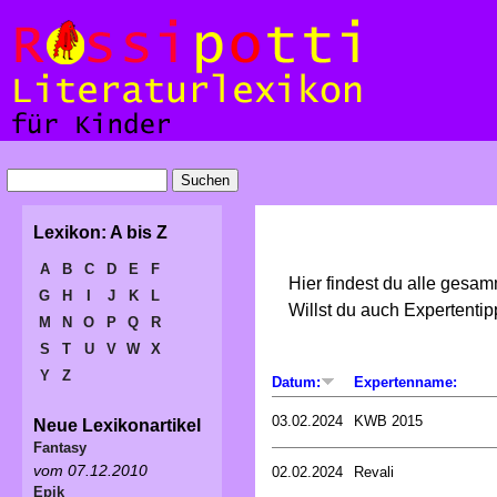
Lexikon: A bis Z
A
B
C
D
E
F
Hier findest du alle gesa
G
H
I
J
K
L
Willst du auch Expertent
M
N
O
P
Q
R
S
T
U
V
W
X
Y
Z
Datum:
Expertenname:
03.02.2024
KWB 2015
Neue Lexikonartikel
Fantasy
vom 07.12.2010
02.02.2024
Revali
Epik