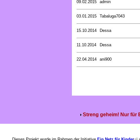
09.02.2015
admin
03.01.2015
Tabaluga7043
15.10.2014
Dessa
11.10.2014
Dessa
22.04.2014
ani900
Streng geheim! Nur für
Dieses Projekt wurde im Rahmen der Initiative
Ein Netz für Kinder
g