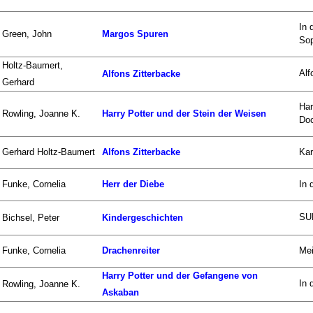
In 
Green, John
Margos Spuren
Sop
Holtz-Baumert,
Alf
Alfons Zitterbacke
Gerhard
Har
Rowling, Joanne K.
Harry Potter und der Stein der Weisen
Doc
Gerhard Holtz-Baumert
Alfons Zitterbacke
Kar
Funke, Cornelia
Herr der Diebe
In 
SU
Bichsel, Peter
Kindergeschichten
Funke, Cornelia
Drachenreiter
Mei
Harry Potter und der Gefangene von
In 
Rowling, Joanne K.
Askaban