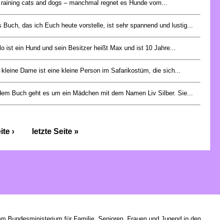
s raining cats and dogs – manchmal regnet es Hunde vom...
 Buch, das ich Euch heute vorstelle, ist sehr spannend und lustig...
lo ist ein Hund und sein Besitzer heißt Max und ist 10 Jahre...
 kleine Dame ist eine kleine Person im Safarikostüm, die sich...
dem Buch geht es um ein Mädchen mit dem Namen Liv Silber. Sie...
te ›
letzte Seite »
om Bundesministerium für Familie, Senioren, Frauen und Jugend in den