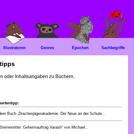
Illustratoren
Genres
Epochen
Sachbegriffe
tipps
gen oder Inhaltsangaben zu Büchern.
ertentipp:
dem Buch „Drachenjägerakademie. Der Neue an der Schule...
„Sternenritter. Geheimauftrag Varash“ von Michael...