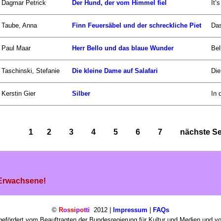
Dagmar Petrick
Der Hund, der vom Himmel fiel
It’
Taube, Anna
Finn Feuersäbel und der schreckliche Piet
Das
Paul Maar
Herr Bello und das blaue Wunder
Bel
Taschinski, Stefanie
Die kleine Dame auf Salafari
Die
Kerstin Gier
Silber
In 
1
2
3
4
5
6
7
nächste Sei
 Erwachsene!
©
R
o
ssi
p
o
tti
2012 |
Impressum
|
FAQs
efördert vom Beauftragten der Bundesregierung für Kultur und Medien und v