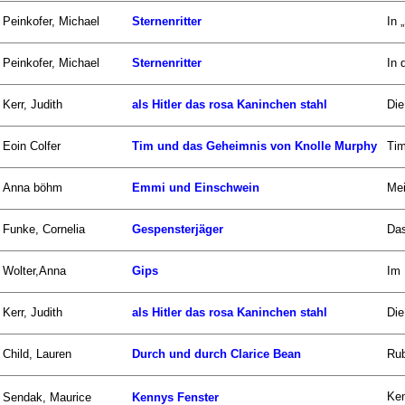
Peinkofer, Michael
Sternenritter
In 
Peinkofer, Michael
Sternenritter
In 
Kerr, Judith
als Hitler das rosa Kaninchen stahl
Die
Eoin Colfer
Tim und das Geheimnis von Knolle Murphy
Tim
Anna böhm
Emmi und Einschwein
Mei
Funke, Cornelia
Gespensterjäger
Das
Wolter,Anna
Gips
Im 
Kerr, Judith
als Hitler das rosa Kaninchen stahl
Die
Child, Lauren
Durch und durch Clarice Bean
Rub
Ken
Sendak, Maurice
Kennys Fenster