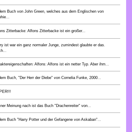
dem Buch von John Green, welches aus dem Englischen von
hie...
ons Zitterbacke: Alfons Zitterbacke ist ein großer...
ry ist war ein ganz normaler Junge, zumindest glaubte er das.
h...
aktereigenschaften: Alfons: Alfons ist ein netter Typ. Aber ihm...
dem Buch, "Der Herr der Diebe" von Cornelia Funke, 2000...
PER!!!
ner Meinung nach ist das Buch "Drachenreiter" von...
dem Buch "Harry Potter und der Gefangene von Askaban"...