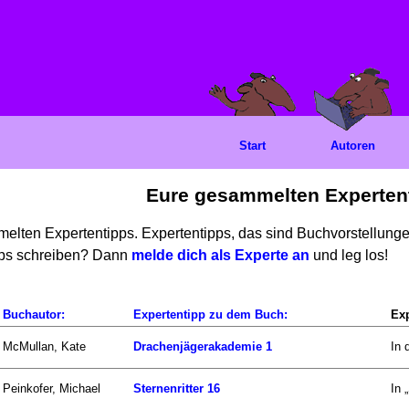
Start
Autoren
Eure gesammelten Experten
mmelten Expertentipps. Expertentipps, das sind Buchvorstellun
ipps schreiben? Dann
melde dich als Experte an
und leg los!
Buchautor:
Expertentipp zu dem Buch:
Exp
McMullan, Kate
Drachenjägerakademie 1
In 
Peinkofer, Michael
Sternenritter 16
In 