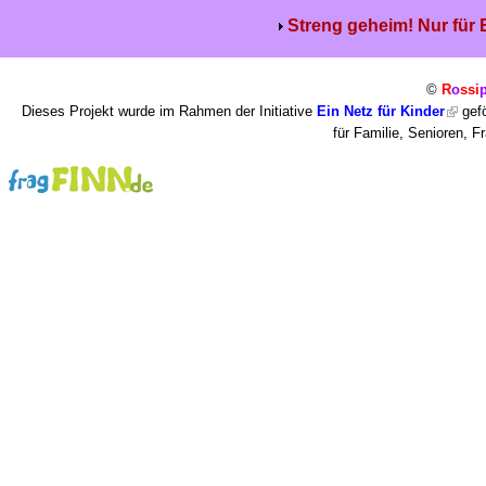
Streng geheim! Nur für
©
R
o
ssi
Dieses Projekt wurde im Rahmen der Initiative
Ein Netz für Kinder
gefö
für Familie, Senioren, 