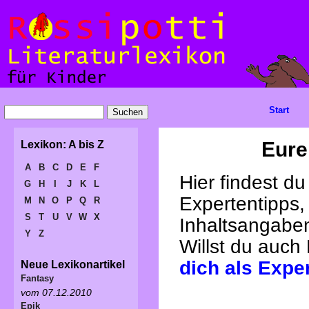
Start
Eure
Lexikon: A bis Z
A
B
C
D
E
F
Hier findest d
G
H
I
J
K
L
Expertentipps,
M
N
O
P
Q
R
S
T
U
V
W
X
Inhaltsangabe
Y
Z
Willst du auch
dich als Expe
Neue Lexikonartikel
Fantasy
vom 07.12.2010
Epik