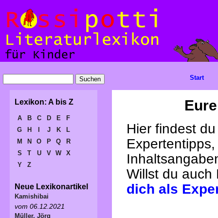
Start
Eure
Lexikon: A bis Z
A
B
C
D
E
F
Hier findest d
G
H
I
J
K
L
Expertentipps,
M
N
O
P
Q
R
S
T
U
V
W
X
Inhaltsangabe
Y
Z
Willst du auch
dich als Expe
Neue Lexikonartikel
Kamishibai
vom 06.12.2021
Müller, Jörg