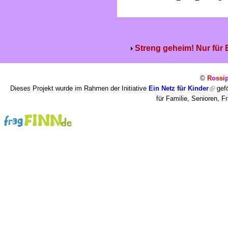
Streng geheim! Nur für
©
R
o
ssi
Dieses Projekt wurde im Rahmen der Initiative
Ein Netz für Kinder
gefö
für Familie, Senioren, 