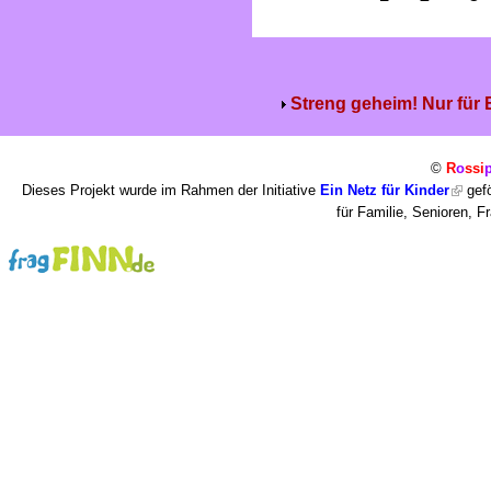
Streng geheim! Nur für
©
R
o
ssi
Dieses Projekt wurde im Rahmen der Initiative
Ein Netz für Kinder
gefö
für Familie, Senioren, 