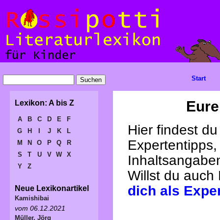
Start
Eure
Lexikon: A bis Z
A
B
C
D
E
F
Hier findest d
G
H
I
J
K
L
Expertentipps,
M
N
O
P
Q
R
S
T
U
V
W
X
Inhaltsangabe
Y
Z
Willst du auch
dich als Expe
Neue Lexikonartikel
Kamishibai
vom 06.12.2021
Müller, Jörg