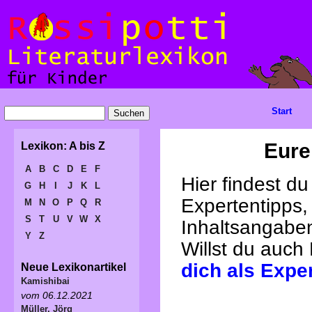
Start
Eure
Lexikon: A bis Z
A
B
C
D
E
F
Hier findest d
G
H
I
J
K
L
Expertentipps,
M
N
O
P
Q
R
S
T
U
V
W
X
Inhaltsangabe
Y
Z
Willst du auch
dich als Expe
Neue Lexikonartikel
Kamishibai
vom 06.12.2021
Müller, Jörg