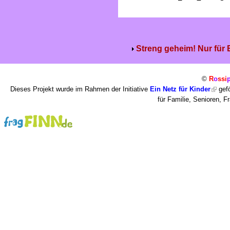
Streng geheim! Nur für
©
R
o
ssi
Dieses Projekt wurde im Rahmen der Initiative
Ein Netz für Kinder
gefö
für Familie, Senioren, 