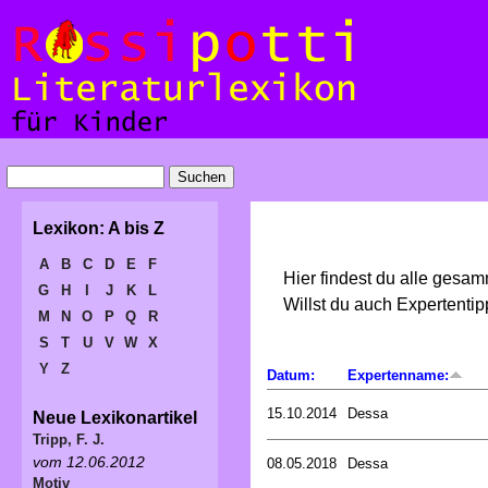
Lexikon: A bis Z
A
B
C
D
E
F
Hier findest du alle gesa
G
H
I
J
K
L
Willst du auch Expertent
M
N
O
P
Q
R
S
T
U
V
W
X
Y
Z
Datum:
Expertenname:
15.10.2014
Dessa
Neue Lexikonartikel
Tripp, F. J.
vom 12.06.2012
08.05.2018
Dessa
Motiv