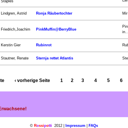
Lan
Staples
Lindgren, Astrid
Ronja Räubertochter
Mir
Pin
Friedrich,Joachim
PinkMuffin@BerryBlue
in..
Kerstin Gier
Rubinrot
Rub
Stautner, Renate
Sternja rettet Atlantis
Ste
ite
‹ vorherige Seite
1
2
3
4
5
6
 Erwachsene!
©
R
o
ssi
p
o
tti
2012 |
Impressum
|
FAQs