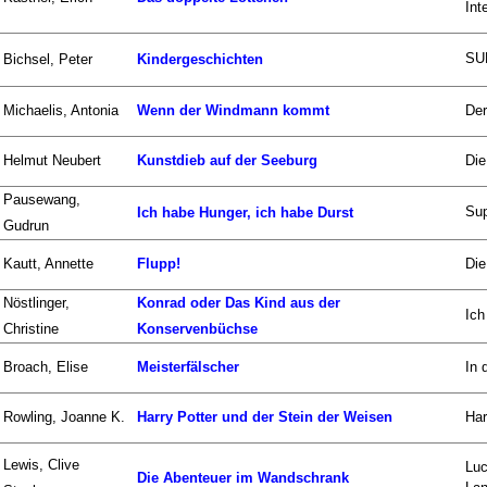
Int
SU
Bichsel, Peter
Kindergeschichten
Michaelis, Antonia
Wenn der Windmann kommt
Der
Helmut Neubert
Kunstdieb auf der Seeburg
Die
Pausewang,
Su
Ich habe Hunger, ich habe Durst
Gudrun
Kautt, Annette
Flupp!
Die
Nöstlinger,
Konrad oder Das Kind aus der
Ich
Christine
Konservenbüchse
Broach, Elise
Meisterfälscher
In 
Rowling, Joanne K.
Harry Potter und der Stein der Weisen
Har
Lewis, Clive
Luc
Die Abenteuer im Wandschrank