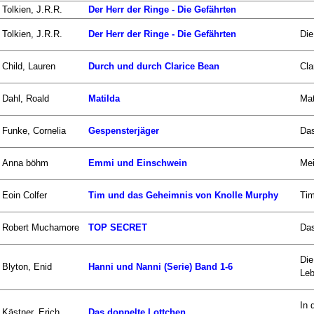
Tolkien, J.R.R.
Der Herr der Ringe - Die Gefährten
Tolkien, J.R.R.
Der Herr der Ringe - Die Gefährten
Die
Child, Lauren
Durch und durch Clarice Bean
Cla
Dahl, Roald
Matilda
Mat
Funke, Cornelia
Gespensterjäger
Das
Anna böhm
Emmi und Einschwein
Mei
Eoin Colfer
Tim und das Geheimnis von Knolle Murphy
Tim
Robert Muchamore
TOP SECRET
Das
Die
Blyton, Enid
Hanni und Nanni (Serie) Band 1-6
Leb
In 
Kästner, Erich
Das doppelte Lottchen