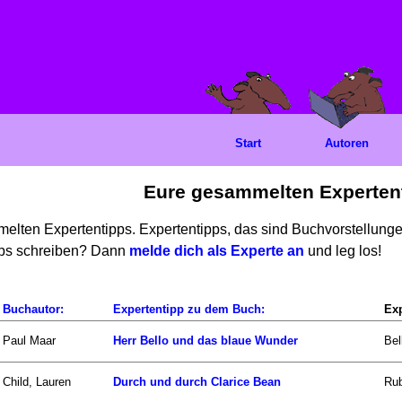
Start
Autoren
Eure gesammelten Experten
mmelten Expertentipps. Expertentipps, das sind Buchvorstellun
ipps schreiben? Dann
melde dich als Experte an
und leg los!
Buchautor:
Expertentipp zu dem Buch:
Exp
Paul Maar
Herr Bello und das blaue Wunder
Bel
Child, Lauren
Durch und durch Clarice Bean
Rub