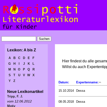
Lexikon: A bis Z
A
B
C
D
E
F
Hier findest du alle gesa
G
H
I
J
K
L
Willst du auch Expertent
M
N
O
P
Q
R
S
T
U
V
W
X
Y
Z
Datum:
Expertenname:
15.10.2014
Dessa
Neue Lexikonartikel
Tripp, F. J.
vom 12.06.2012
08.05.2018
Dessa
Motiv