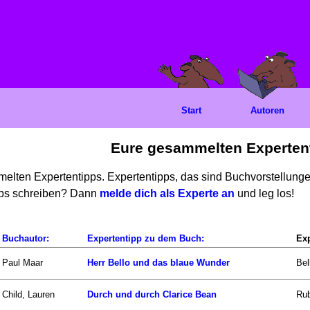
Start
Autoren
Eure gesammelten Experten
mmelten Expertentipps. Expertentipps, das sind Buchvorstellun
ipps schreiben? Dann
melde dich als Experte an
und leg los!
Buchautor:
Expertentipp zu dem Buch:
Exp
Paul Maar
Herr Bello und das blaue Wunder
Bel
Child, Lauren
Durch und durch Clarice Bean
Rub