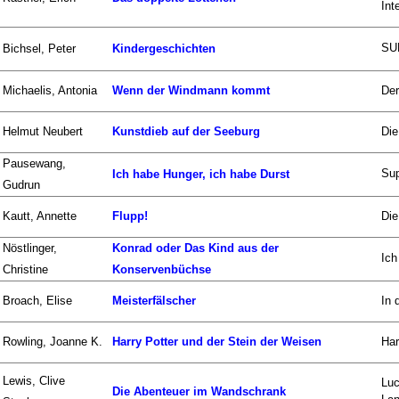
Int
SU
Bichsel, Peter
Kindergeschichten
Michaelis, Antonia
Wenn der Windmann kommt
Der
Helmut Neubert
Kunstdieb auf der Seeburg
Die
Pausewang,
Su
Ich habe Hunger, ich habe Durst
Gudrun
Kautt, Annette
Flupp!
Die
Nöstlinger,
Konrad oder Das Kind aus der
Ich
Christine
Konservenbüchse
Broach, Elise
Meisterfälscher
In 
Rowling, Joanne K.
Harry Potter und der Stein der Weisen
Har
Lewis, Clive
Luc
Die Abenteuer im Wandschrank