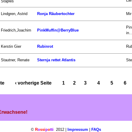
Lan
Staples
Lindgren, Astrid
Ronja Räubertochter
Mir
Pin
Friedrich,Joachim
PinkMuffin@BerryBlue
in..
Kerstin Gier
Rubinrot
Rub
Stautner, Renate
Sternja rettet Atlantis
Ste
ite
‹ vorherige Seite
1
2
3
4
5
6
 Erwachsene!
©
R
o
ssi
p
o
tti
2012 |
Impressum
|
FAQs