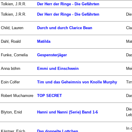
Tolkien, J.R.R.
Der Herr der Ringe - Die Gefährten
Tolkien, J.R.R.
Der Herr der Ringe - Die Gefährten
Die
Child, Lauren
Durch und durch Clarice Bean
Cla
Dahl, Roald
Matilda
Mat
Funke, Cornelia
Gespensterjäger
Das
Anna böhm
Emmi und Einschwein
Mei
Eoin Colfer
Tim und das Geheimnis von Knolle Murphy
Tim
Robert Muchamore
TOP SECRET
Das
Die
Blyton, Enid
Hanni und Nanni (Serie) Band 1-6
Leb
In 
Kästner, Erich
Das doppelte Lottchen