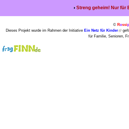
Streng geheim! Nur für
©
R
o
ssi
Dieses Projekt wurde im Rahmen der Initiative
Ein Netz für Kinder
gefö
für Familie, Senioren, 