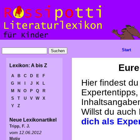
Start
Eure
Lexikon: A bis Z
A
B
C
D
E
F
Hier findest d
G
H
I
J
K
L
Expertentipps,
M
N
O
P
Q
R
S
T
U
V
W
X
Inhaltsangabe
Y
Z
Willst du auch
dich als Expe
Neue Lexikonartikel
Tripp, F. J.
vom 12.06.2012
Motiv