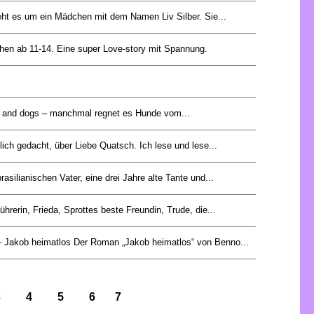
ht es um ein Mädchen mit dem Namen Liv Silber. Sie...
chen ab 11-14. Eine super Love-story mit Spannung.
ats and dogs – manchmal regnet es Hunde vom...
tlich gedacht, über Liebe Quatsch. Ich lese und lese...
rasilianischen Vater, eine drei Jahre alte Tante und...
ührerin, Frieda, Sprottes beste Freundin, Trude, die...
– Jakob heimatlos Der Roman „Jakob heimatlos“ von Benno...
3
4
5
6
7