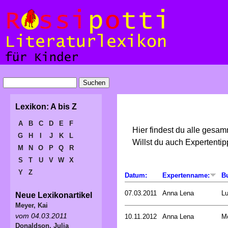
Lexikon: A bis Z
A
B
C
D
E
F
Hier findest du alle gesa
G
H
I
J
K
L
Willst du auch Expertent
M
N
O
P
Q
R
S
T
U
V
W
X
Y
Z
Datum:
Expertenname:
B
07.03.2011
Anna Lena
L
Neue Lexikonartikel
Meyer, Kai
vom 04.03.2011
10.11.2012
Anna Lena
Mo
Donaldson, Julia