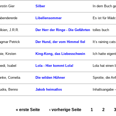
rstin Gier
Silber
In dem Buch ge
abendererde
Libellensommer
Es ist für Mäd
lkien, J.R.R.
Der Herr der Ringe - Die Gefährten
tolles buch
gmar Petrick
Der Hund, der vom Himmel fiel
It’s raining c
ie, Kirsten
King-Kong, das Liebesschwein
Ich hatte eigen
edi, Isabel
Lola - Hier kommt Lola!
Lola hat einen b
nke, Cornelia
Die wilden Hühner
Sprotte, die Anf
udra, Benno
Jakob heimatlos
Inhaltsangabe 
« erste Seite
‹ vorherige Seite
1
2