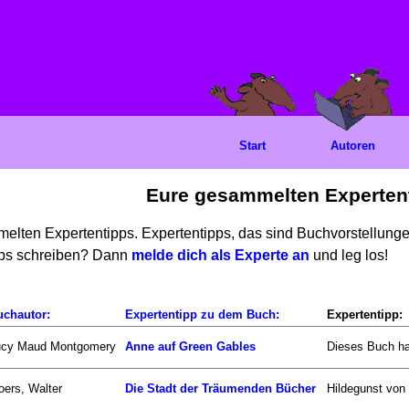
Start
Autoren
Eure gesammelten Experten
mmelten Expertentipps. Expertentipps, das sind Buchvorstellun
ipps schreiben? Dann
melde dich als Experte an
und leg los!
uchautor:
Expertentipp zu dem Buch:
Expertentipp:
ucy Maud Montgomery
Anne auf Green Gables
Dieses Buch ha
ers, Walter
Die Stadt der Träumenden Bücher
Hildegunst von